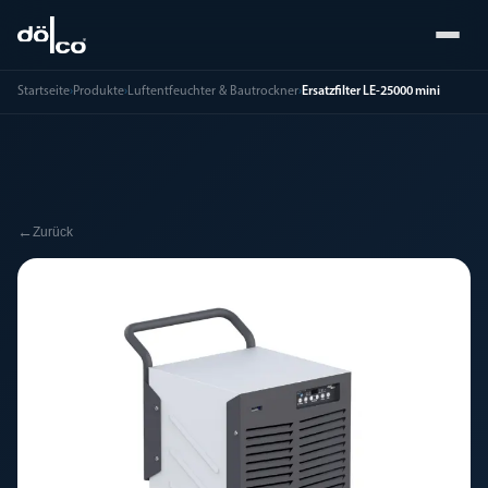
Startseite
›
Produkte
›
Luftentfeuchter & Bautrockner
›
Ersatzfilter LE-25000 mini
←
Zurück