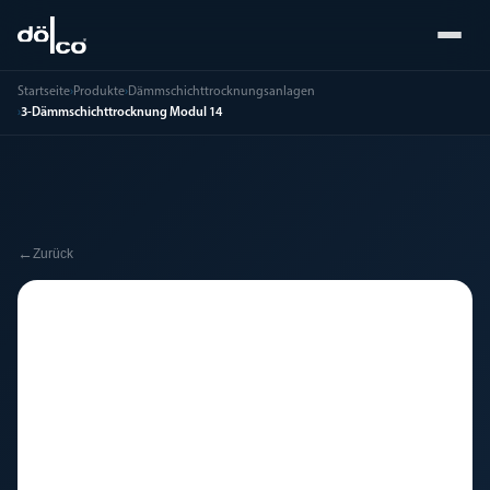
Startseite
›
Produkte
›
Dämmschichttrocknungsanlagen
›
3-Dämmschichttrocknung Modul 14
←
Zurück
🔧