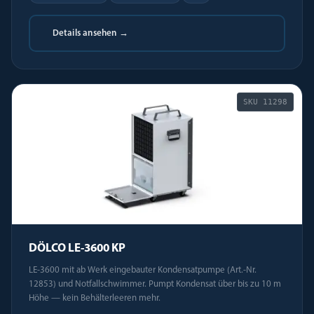
Details ansehen →
SKU
11298
DÖLCO LE-3600 KP
LE-3600 mit ab Werk eingebauter Kondensatpumpe (Art.-Nr.
12853) und Notfallschwimmer. Pumpt Kondensat über bis zu 10 m
Höhe — kein Behälterleeren mehr.