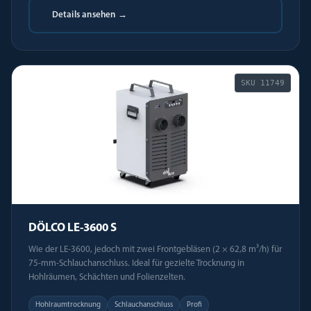
Details ansehen →
SKU
11749
DÖLCO LE-3600 S
Wie der LE-3600, jedoch mit zwei Frontgebläsen (2 × 62,8 m³/h) für
75-mm-Schlauchanschluss. Ideal für gezielte Trocknung in
Hohlräumen, Schächten und Folienzelten.
Hohlraumtrocknung
Schlauchanschluss
Profi