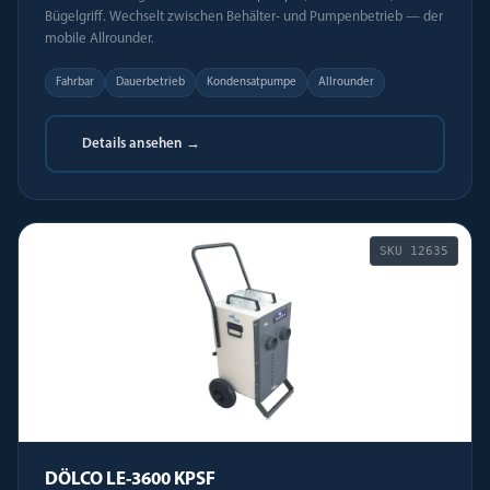
Bügelgriff. Wechselt zwischen Behälter- und Pumpenbetrieb — der
mobile Allrounder.
Fahrbar
Dauerbetrieb
Kondensatpumpe
Allrounder
Details ansehen →
SKU
12635
DÖLCO LE-3600 KPSF