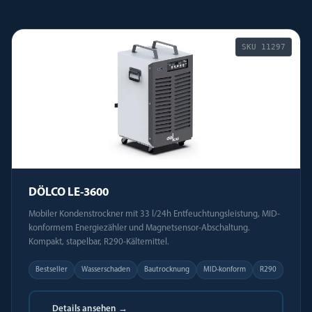
SKU
11297
DÖLCO LE-3600
Mobiler Kondenstrockner mit 33 l/24h Entfeuchtungsleistung, MID-
konformem Energiezähler und Magnetsensor-Abschaltung.
Kompakt, stapelbar, R290-Kältemittel.
Bestseller
Wasserschaden
Bautrocknung
MID-konform
R290
Details ansehen →