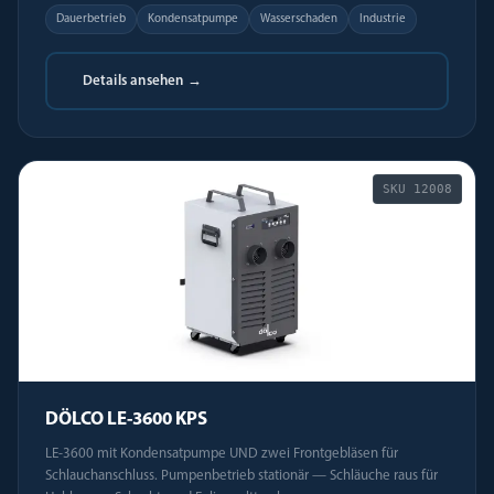
Dauerbetrieb
Kondensatpumpe
Wasserschaden
Industrie
Details ansehen →
SKU
12008
DÖLCO LE-3600 KPS
LE-3600 mit Kondensatpumpe UND zwei Frontgebläsen für
Schlauchanschluss. Pumpenbetrieb stationär — Schläuche raus für