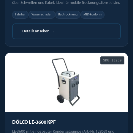
über Schwellen und Kabel. Ideal für mobile Trocknungsdienstleister.
Fahrbar
Wasserschaden
Bautrocknung
MID-konform
Details ansehen →
SKU
13239
DÖLCO LE-3600 KPF
LE-3600 mit eingebauter Kondensatpumpe (Art.-Nr. 12853) und