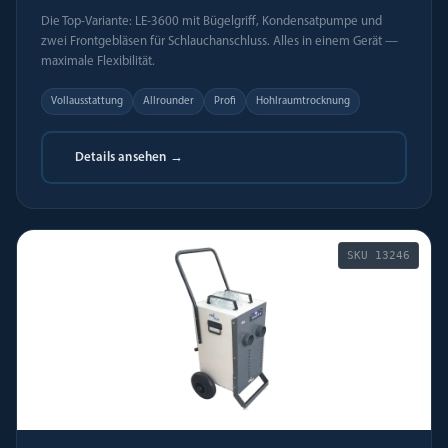
Die Top-Variante: LE-3600 mit Bügelgriff, Kondensatpumpe und
zwei Frontgebläsen für Schlauchanschluss. Alles in einem Gerät —
maximale Flexibilität.
Vollausstattung
Allrounder
Profi
Hohlraumtrocknung
Details ansehen →
SKU
13246