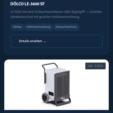
DÖLCO LE-3600 SF
LE-3600 mit zwei Schlauchanschlüssen UND Bügelgriff — schneller
Standortwechsel mit gezielter Hohlraumtrocknung.
Fahrbar
Hohlraumtrocknung
Schlauchanschluss
Details ansehen →
SKU
11551