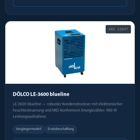
SKU
12647
DÖLCO LE-3600 blueline
LE-3600 blueline — robuster Kondenstrockner mit elektronischer
Feuchtesteuerung und MID-konformem Energiezähler. 480 W
Leistungsaufnahme.
Vorgängermodell
Ersatzbeschaffung