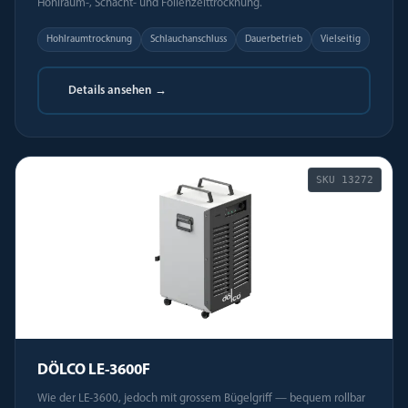
Hohlraum-, Schacht- und Folienzelttrocknung.
Hohlraumtrocknung
Schlauchanschluss
Dauerbetrieb
Vielseitig
Details ansehen →
SKU
13272
DÖLCO LE-3600F
Wie der LE-3600, jedoch mit grossem Bügelgriff — bequem rollbar