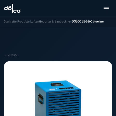
Startseite
›
Produkte
›
Luftentfeuchter & Bautrockner
›
DÖLCO LE-3600 blueline
←
Zurück