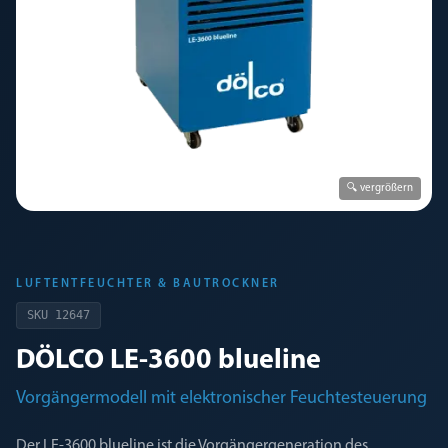
🔍 vergrößern
LUFTENTFEUCHTER & BAUTROCKNER
SKU
12647
DÖLCO LE-3600 blueline
Vorgängermodell mit elektronischer Feuchtesteuerung
Der LE-3600 blueline ist die Vorgängergeneration des