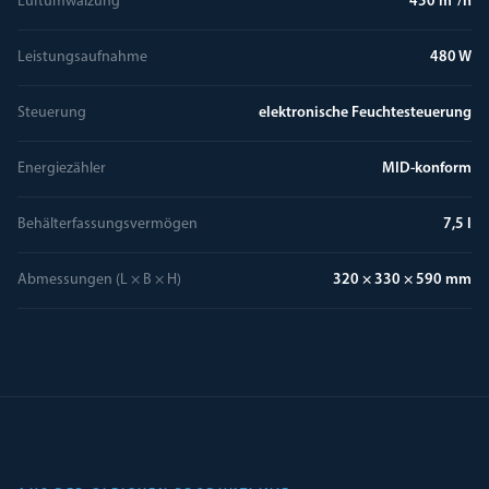
Luftumwälzung
450 m³/h
Leistungsaufnahme
480 W
Steuerung
elektronische Feuchtesteuerung
Energiezähler
MID-konform
Behälterfassungsvermögen
7,5 l
Abmessungen (L × B × H)
320 × 330 × 590 mm