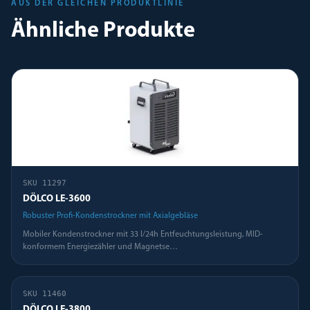
AUS DER GLEICHEN PRODUKTLINIE
Ähnliche Produkte
SKU
11297
DÖLCO LE-3600
Robuster Profi-Kondenstrockner mit Axialgebläse
Mobiler Kondenstrockner mit 33 l/24h Entfeuchtungsleistung, MID-
konformem Energiezähler und Magnetse
…
SKU
11460
DÖLCO LE-3800