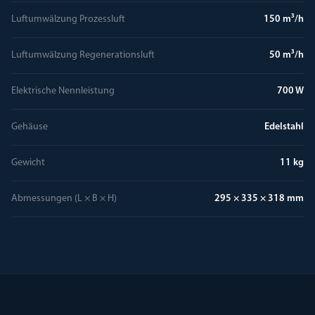
Luftumwälzung Prozessluft
150 m³/h
Luftumwälzung Regenerationsluft
50 m³/h
Elektrische Nennleistung
700 W
Gehäuse
Edelstahl
Gewicht
11 kg
Abmessungen (L × B × H)
295 × 335 × 318 mm