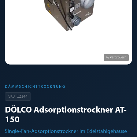
🔍 vergrößern
DÄMMSCHICHTTROCKNUNG
SKU
12144
DÖLCO Adsorptionstrockner AT-
150
Single-Fan-Adsorptionstrockner im Edelstahlgehäuse