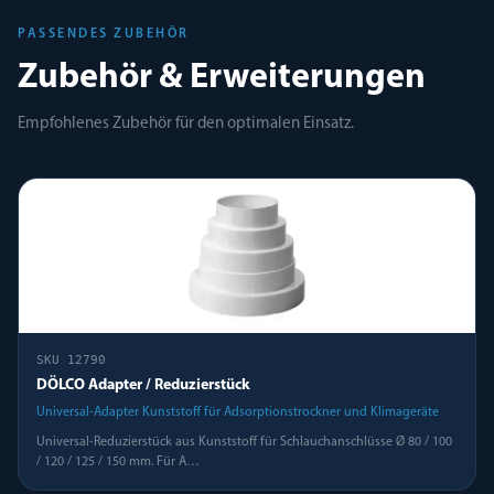
PASSENDES ZUBEHÖR
Zubehör & Erweiterungen
Empfohlenes Zubehör für den optimalen Einsatz.
SKU
12790
DÖLCO Adapter / Reduzierstück
Universal-Adapter Kunststoff für Adsorptionstrockner und Klimageräte
Universal-Reduzierstück aus Kunststoff für Schlauchanschlüsse Ø 80 / 100
/ 120 / 125 / 150 mm. Für A
…