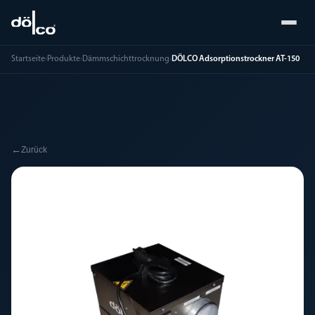
Startseite
›
Produkte
›
Dämmschichttrocknung
›
DÖLCO Adsorptionstrockner AT-150
←
Zurück