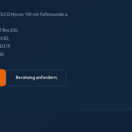
ÖLCO Hycon 100 mit Tiefensonde u.
flex 250,
t B2,
AD21P,
ät.
Beratung anfordern