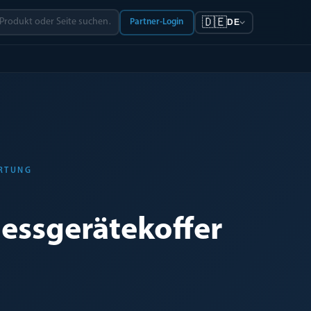
🇩🇪
Partner-Login
DE
ORTUNG
ssgerätekoffer