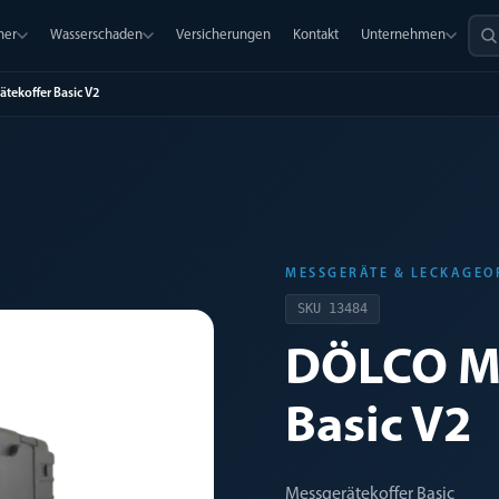
ner
Wasserschaden
Versicherungen
Kontakt
Unternehmen
tekoffer Basic V2
MESSGERÄTE & LECKAGE
SKU
13484
DÖLCO Me
Basic V2
Messgerätekoffer Basic