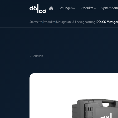
Lösungen
Produkte
Systempart
Startseite
›
Produkte
›
Messgeräte & Leckageortung
›
DÖLCO Messgerä
←
Zurück