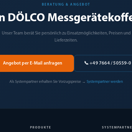
BERATUNG & ANGEBOT
an DÖLCO Messgerätekoffe
Unser Team berät Sie persönlich zu Einsatzmöglichkeiten, Preisen und
Lieferzeiten.
Angebot per E-Mail anfragen
📞 +49 7664 / 50559-0
Als Systempartner erhalten Sie Vorzugspreise →
Systempartner werden
PRODUKTE
SYSTEMPARTN