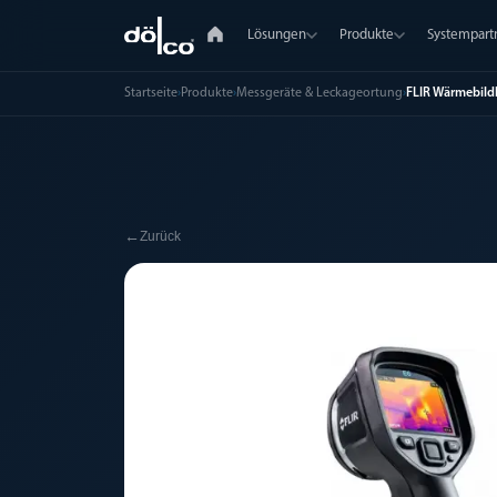
Lösungen
Produkte
Systempart
Startseite
›
Produkte
›
Messgeräte & Leckageortung
›
FLIR Wärmebildk
←
Zurück