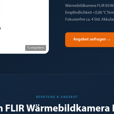
Wärmebildkamera FLIR E6 WiFi
Empfindlichkeit <0,06 °C Temp
Fokusierfrei ca. 4 Std. Akkula
Angebot anfragen
→
🔍 vergrößern
BERATUNG & ANGEBOT
n FLIR Wärmebildkamera F