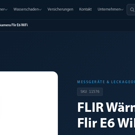
ner
Wasserschaden
Versicherungen
Kontakt
Unternehmen
amera Flir E6 WiFi
MESSGERÄTE & LECKAGE
SKU
11576
FLIR Wär
Flir E6 Wi