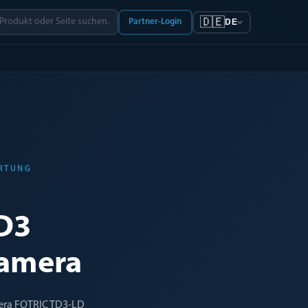
🇩🇪
Partner-Login
DE
ORTUNG
D3
amera
era FOTRIC TD3-LD