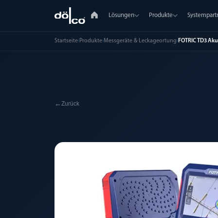
Lösungen
Produkte
Systempart
Startseite
›
Produkte
›
Messgeräte & Leckageortung
›
FOTRIC TD3 Aku
←
Zurück