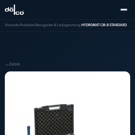
Startseite
›
Produkte
›
Messgeräte & Leckageortung
›
HYDROMAT CM-B STANDARD
←
Zurück