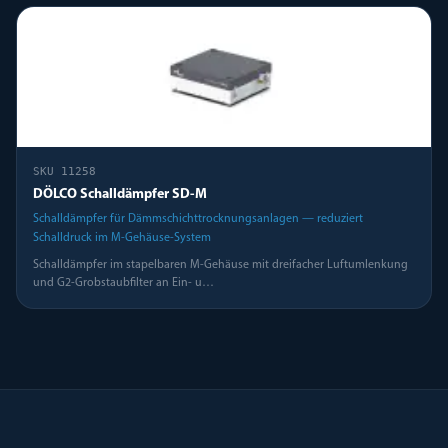
SKU
11258
DÖLCO Schalldämpfer SD-M
Schalldämpfer für Dämmschichttrocknungsanlagen — reduziert
Schalldruck im M-Gehäuse-System
Schalldämpfer im stapelbaren M-Gehäuse mit dreifacher Luftumlenkung
und G2-Grobstaubfilter an Ein- u
…