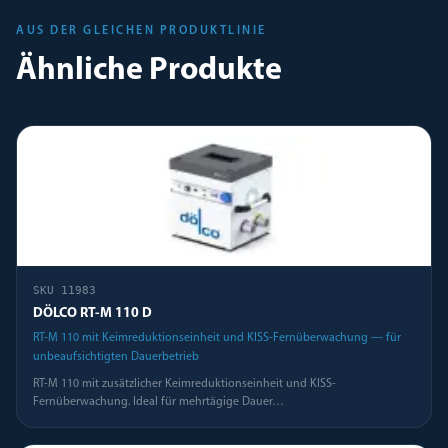
AUS DER GLEICHEN PRODUKTLINIE
Ähnliche Produkte
SKU
11983
DÖLCO RT-M 110 D
RT-M 110 mit Keimreduktionseinheit und KISS-Fernüberwachung — für
unbeaufsichtigten Dauerbetrieb
RT-M 110 mit zusätzlicher Keimreduktionseinheit und KISS-
Fernüberwachung. Ideal für mehrtägige Dauer
…