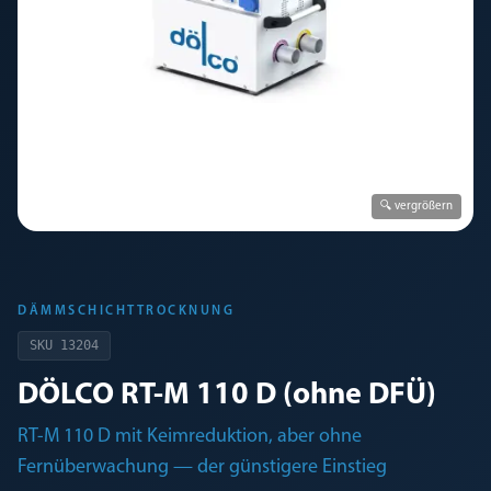
🔍 vergrößern
DÄMMSCHICHTTROCKNUNG
SKU
13204
DÖLCO RT-M 110 D (ohne DFÜ)
RT-M 110 D mit Keimreduktion, aber ohne
Fernüberwachung — der günstigere Einstieg