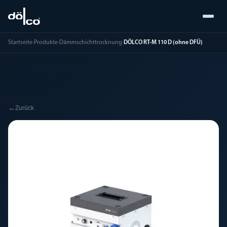
Startseite
›
Produkte
›
Dämmschichttrocknung
›
DÖLCO RT-M 110 D (ohne DFÜ)
←
Zurück