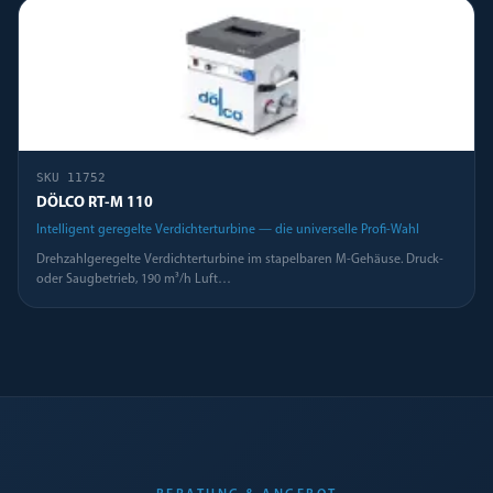
SKU
11752
DÖLCO RT-M 110
Intelligent geregelte Verdichterturbine — die universelle Profi-Wahl
Drehzahlgeregelte Verdichterturbine im stapelbaren M-Gehäuse. Druck-
oder Saugbetrieb, 190 m³/h Luft
…