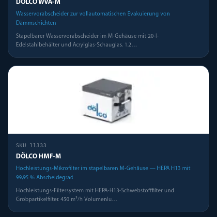
DÖLCO WVA-M
Wasservorabscheider zur vollautomatischen Evakuierung von
Dämmschichten
Stapelbarer Wasservorabscheider im M-Gehäuse mit 20-l-
Edelstahlbehälter und Acrylglas-Schauglas. 1.2
…
SKU
11333
DÖLCO HMF-M
Hochleistungs-Mikrofilter im stapelbaren M-Gehäuse — HEPA H13 mit
99,95 % Abscheidegrad
Hochleistungs-Filtersystem mit HEPA-H13-Schwebstofffilter und
Grobpartikelfilter. 450 m³/h Volumenlu
…