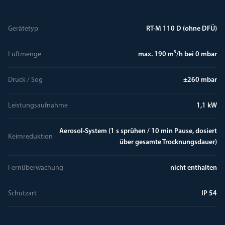
Gerätetyp
RT-M 110 D (ohne DFÜ)
Luftmenge
max. 190 m³/h bei 0 mbar
Druck / Sog
±260 mbar
Leistungsaufnahme
1,1 kW
Aerosol-System (1 s sprühen / 10 min Pause, dosiert
Keimreduktion
über gesamte Trocknungsdauer)
Fernüberwachung
nicht enthalten
Schutzart
IP 54