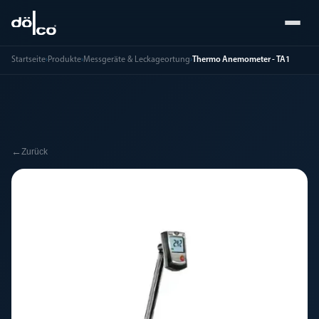
Startseite
›
Produkte
›
Messgeräte & Leckageortung
›
Thermo Anemometer - TA1
←
Zurück