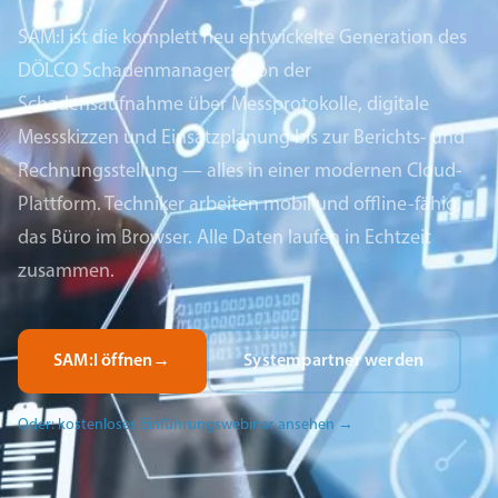
SAM:I ist die komplett neu entwickelte Generation des
DÖLCO Schadenmanagers: von der
Schadensaufnahme über Messprotokolle, digitale
Messskizzen und Einsatzplanung bis zur Berichts- und
Rechnungsstellung — alles in einer modernen Cloud-
Plattform. Techniker arbeiten mobil und offline-fähig,
das Büro im Browser. Alle Daten laufen in Echtzeit
zusammen.
SAM:I öffnen
→
Systempartner werden
Oder: kostenloses Einführungswebinar ansehen
→