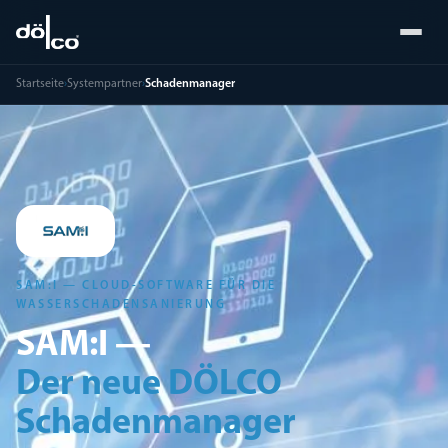
Startseite
›
Systempartner
›
Schadenmanager
SAM:I — CLOUD-SOFTWARE FÜR DIE
WASSERSCHADENSANIERUNG
SAM:I —
Der neue DÖLCO
Schadenmanager