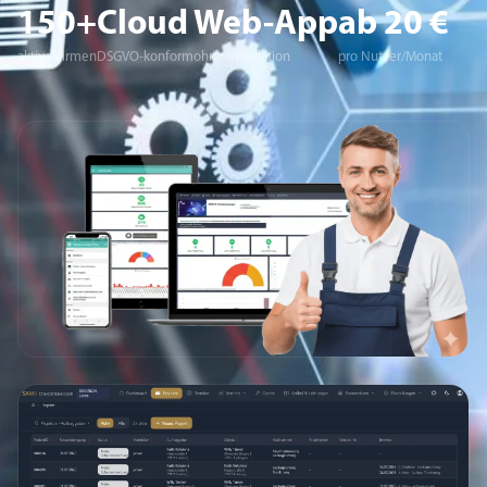
150+
Cloud
Web-App
ab 20 €
aktive Firmen
DSGVO-konform
ohne Installation
pro Nutzer/Monat