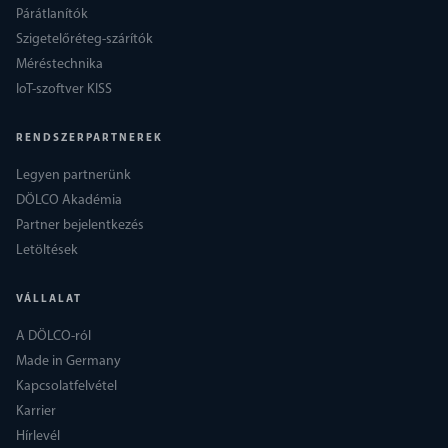
Párátlanítók
Szigetelőréteg-szárítók
Méréstechnika
IoT-szoftver KISS
RENDSZERPARTNEREK
Legyen partnerünk
DÖLCO Akadémia
Partner bejelentkezés
Letöltések
VÁLLALAT
A DÖLCO-ról
Made in Germany
Kapcsolatfelvétel
Karrier
Hírlevél