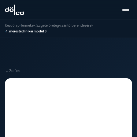
Kezdőlap
›
Termékek
›
Szigetelőréteg-szárító berendezések
›
1. méréstechnikai modul 3
←
Zurück
🔧