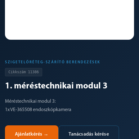
SZIGETELŐRÉTEG-SZÁRÍTÓ BERENDEZÉSEK
Cikkszám
11386
1. méréstechnikai modul 3
Méréstechnikai modul 3:
1x VE-365508 endoszkópkamera
Ajánlatkérés
→
Tanácsadás kérése