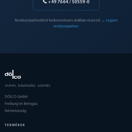
📞 +49 7664 / 50559-0
Rendszerpartnerként kedvezményes árakban részesül →
Legyen
rendszerpartner
mérés. lokalizálás. szárítás.
DÖLCO GmbH
Freiburg im Breisgau
Németország
TERMÉKEK