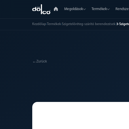
Megoldások
Termékek
Rendsze
Kezdőlap
›
Termékek
›
Szigetelőréteg-szárító berendezések
›
3-Sziget
←
Zurück