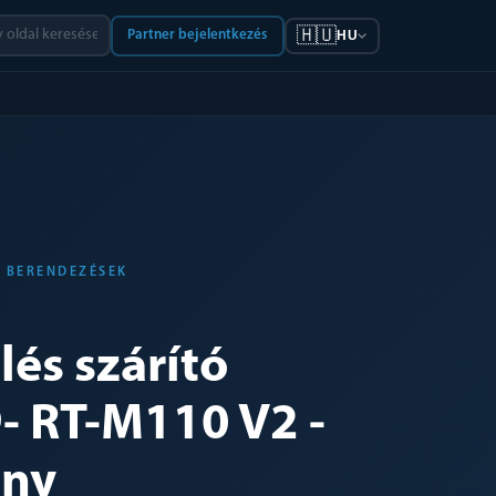
🇭🇺
Partner bejelentkezés
HU
Ó BERENDEZÉSEK
lés szárító
- RT-M110 V2 -
ony