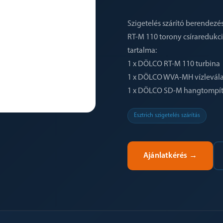
Szigetelés szárító berendezé
RT-M 110 torony csíraredukci
tartalma:
1 x DÖLCO RT-M 110 turbina
1 x DÖLCO WVA-MH vízlevála
1 x DÖLCO SD-M hangtompí
Esztrich szigetelés szárítás
Ajánlatkérés
→