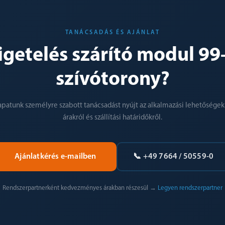
TANÁCSADÁS ÉS AJÁNLAT
zigetelés szárító modul 99
szívótorony?
apatunk személyre szabott tanácsadást nyújt az alkalmazási lehetőségekr
árakról és szállítási határidőkről.
Ajánlatkérés e-mailben
📞 +49 7664 / 50559-0
Rendszerpartnerként kedvezményes árakban részesül →
Legyen rendszerpartner