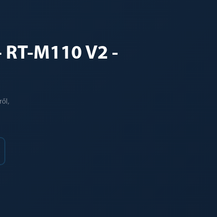
- RT-M110 V2 -
ől,