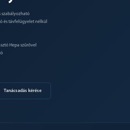
s szabályozható
ó és távfelügyelet nélkül
sztó Hepa szűrővel
tó
Tanácsadás kérése