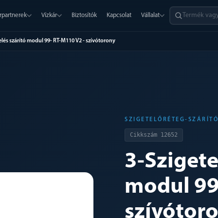
rpartnerek
Vízkár
Biztosítók
Kapcsolat
Vállalat
elés szárító modul 99- RT-M110 V2 - szívótorony
SZIGETELŐRÉTEG-SZÁRÍT
Cikkszám
12652
3-Szigete
modul 99
szívótor