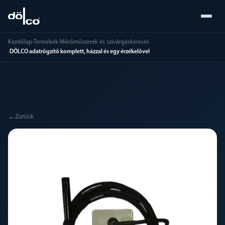
Kezdőlap
›
Termékek
›
Mérőműszerek és szivárgáskeresés
›
DÖLCO adatrögzítő komplett, házzal és egy érzékelővel
←
Zurück