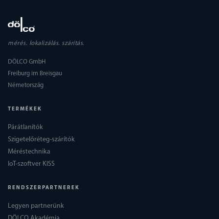
mérés. lokalizálás. szárítás.
DÖLCO GmbH
Freiburg im Breisgau
Németország
TERMÉKEK
Párátlanítók
Szigetelőréteg-szárítók
Méréstechnika
IoT-szoftver KISS
RENDSZERPARTNEREK
Legyen partnerünk
DÖLCO Akadémia