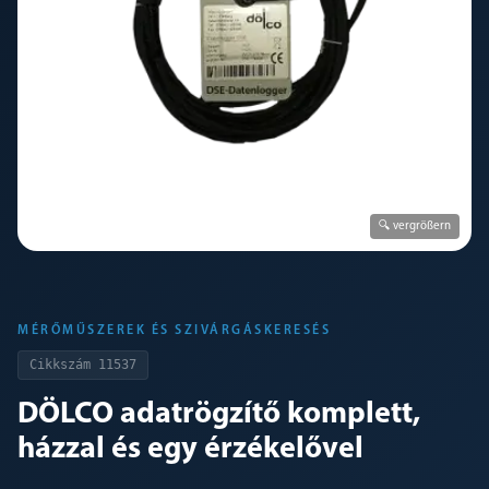
🔍 vergrößern
MÉRŐMŰSZEREK ÉS SZIVÁRGÁSKERESÉS
Cikkszám
11537
DÖLCO adatrögzítő komplett,
házzal és egy érzékelővel