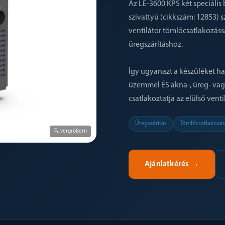
Az LE-3600 KPS két speciális
szivattyú (cikkszám: 12853) s
ventilátor tömlőcsatlakozáss
üregszárításhoz.
Így ugyanazt a készüléket has
üzemmel ÉS akna-, üreg- vag
csatlakoztatja az elülső vent
Üregszárítás
Tömlőcsatlakozás
🔍 vergrößern
Ajánlatkérés
→