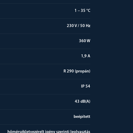
1 – 35 °C
230 V / 50 Hz
360 W
1,9 A
R 290 (propán)
IP 54
43 dB(A)
beépített
hőmérsékletvezérelt igény szerinti leolvasztás