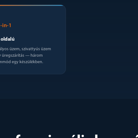
3
-in-1
oldalú
ályos üzem, szivattyús üzem
y üregszárítás — három
mmód egy készülékben.