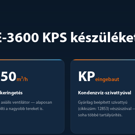
-3600 KPS készüléket
450
KP
m³/h
eingebaut
keringetés
Kondenzvíz-szivattyúval
 axiális ventilátor — alaposan
Gyárilag beépített szivattyú
líti a nagyobb tereket is.
(cikkszám: 12853) vészúszóval 
soha többé tartályürítés.