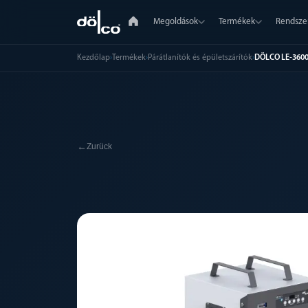
Megoldások
Termékek
Rendsze
Kezdőlap
›
Termékek
›
Párátlanítók és épületszárítók
›
DÖLCO LE-3600
←
Zurück