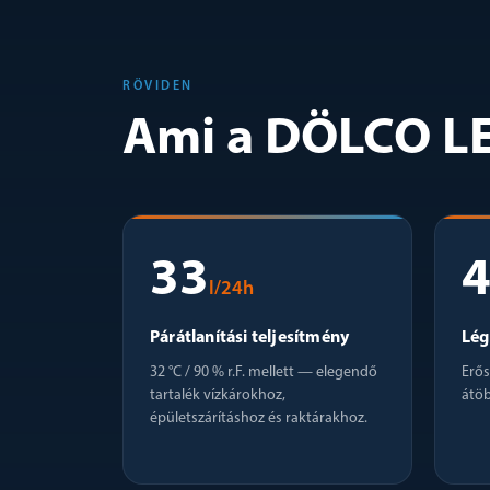
RÖVIDEN
Ami a DÖLCO LE
33
l/24h
Párátlanítási teljesítmény
Lég
32 °C / 90 % r.F. mellett — elegendő
Erős
tartalék vízkárokhoz,
átöb
épületszárításhoz és raktárakhoz.