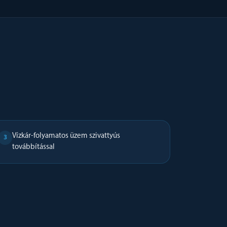
Vízkár-folyamatos üzem szivattyús
3
továbbítással