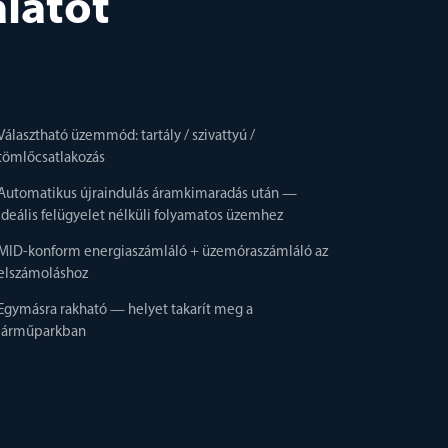
álatot
Választható üzemmód: tartály / szivattyú /
tömlőcsatlakozás
Automatikus újraindulás áramkimaradás után —
ideális felügyelet nélküli folyamatos üzemhez
MID-konform energiaszámláló + üzemóraszámláló az
elszámoláshoz
Egymásra rakható — helyet takarít meg a
járműparkban