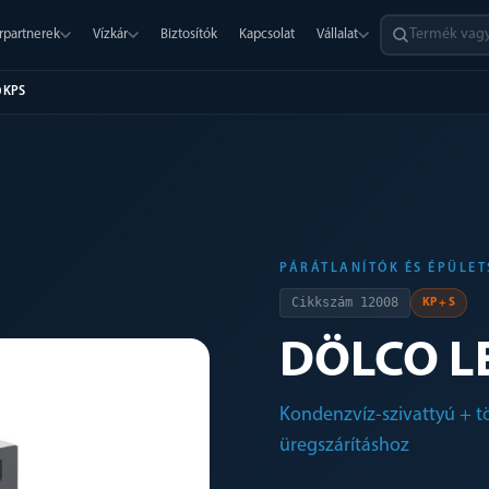
rpartnerek
Vízkár
Biztosítók
Kapcsolat
Vállalat
 KPS
PÁRÁTLANÍTÓK ÉS ÉPÜLE
Cikkszám
12008
KP + S
DÖLCO L
Kondenzvíz-szivattyú + t
üregszárításhoz