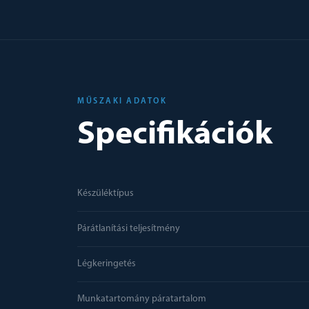
MŰSZAKI ADATOK
Specifikációk
Készüléktípus
Párátlanítási teljesítmény
Légkeringetés
Munkatartomány páratartalom