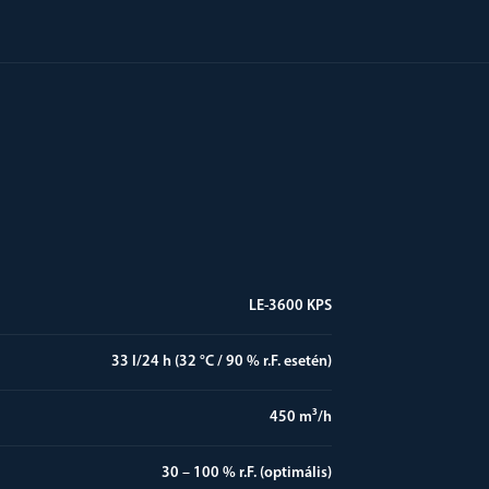
LE-3600 KPS
33 l/24 h (32 °C / 90 % r.F. esetén)
450 m³/h
30 – 100 % r.F. (optimális)