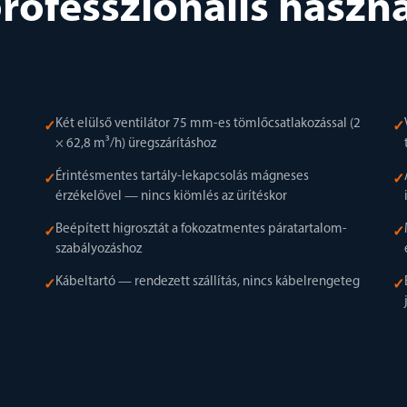
rofesszionális haszn
Két elülső ventilátor 75 mm-es tömlőcsatlakozással (2
✓
✓
× 62,8 m³/h) üregszárításhoz
Érintésmentes tartály-lekapcsolás mágneses
✓
✓
érzékelővel — nincs kiömlés az ürítéskor
Beépített higrosztát a fokozatmentes páratartalom-
✓
✓
szabályozáshoz
Kábeltartó — rendezett szállítás, nincs kábelrengeteg
✓
✓