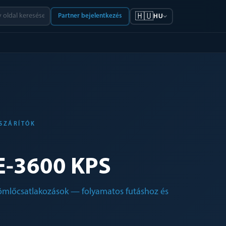
🇭🇺
Partner bejelentkezés
HU
TSZÁRÍTÓK
E-3600 KPS
ömlőcsatlakozások — folyamatos futáshoz és