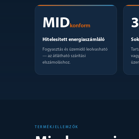
MID
konform
Hitelesített energiaszámláló
Sok
Fogyasztás és üzemidő leolvasható
Tart
— az átlátható szárítási
vag
elszámoláshoz.
üze
TERMÉKJELLEMZŐK