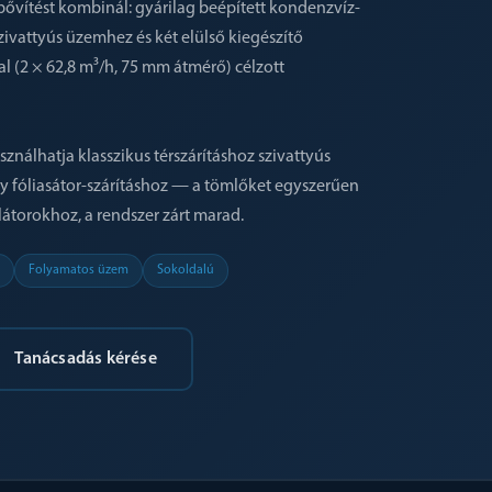
 bővítést kombinál: gyárilag beépített kondenzvíz-
zivattyús üzemhez és két elülső kiegészítő
al (2 × 62,8 m³/h, 75 mm átmérő) célzott
ználhatja klasszikus térszárításhoz szivattyús
y fóliasátor-szárításhoz — a tömlőket egyszerűen
ilátorokhoz, a rendszer zárt marad.
Folyamatos üzem
Sokoldalú
Tanácsadás kérése