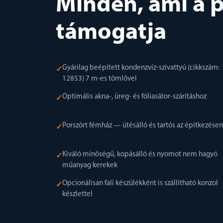
Minden, ami a p
támogatja
Gyárilag beépített kondenzvíz-szivattyú (cikkszám:
✓
12853) 7 m-es tömlővel
Optimális akna-, üreg- és fóliasátor-szárításhoz
✓
Porszórt fémház — ütésálló és tartós az építkezésen
✓
Kiváló minőségű, kopásálló és nyomot nem hagyó
✓
műanyag kerekek
Opcionálisan fali készülékként is szállítható konzol
✓
készlettel