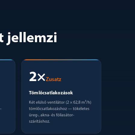
 jellemzi
2×
Zusatz
Tömlőcsatlakozások
Két elülső ventilátor (2 × 62,8 m³/h)
—
tömlőcsatlakozáshoz — tökéletes
üreg-, akna- és fóliasátor-
szárításhoz.