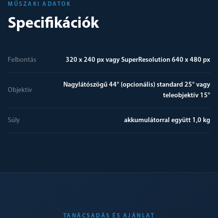
MŰSZAKI ADATOK
Specifikációk
Felbontás
320 x 240 px vagy SuperResolution 640 x 480 px
Nagylátószögű 44° (opcionális) standard 25° vagy
Objektív
teleobjektív 15°
Súly
akkumulátorral együtt 1,0 kg
TANÁCSADÁS ÉS AJÁNLAT