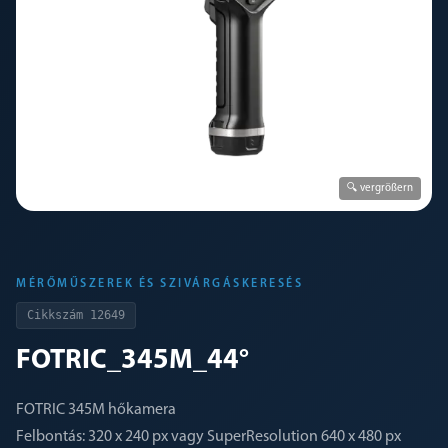
🔍 vergrößern
MÉRŐMŰSZEREK ÉS SZIVÁRGÁSKERESÉS
Cikkszám
12649
FOTRIC_345M_44°
FOTRIC 345M hőkamera
Felbontás: 320 x 240 px vagy SuperResolution 640 x 480 px