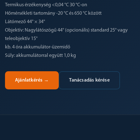
Termikus érzékenység <0,04 °C 30 °C-on
Hőmérsékleti tartomány -20 °C és 650 °C között
Látómező 44° × 34°
Objektív: Nagylátószögű 44° (opcionális) standard 25° vagy
teleobjektív 15°
kb. 4 óra akkumulátor-üzemidő
Súly: akkumulátorral együtt 1,0 kg
Ajánlatkérés
→
Tanácsadás kérése