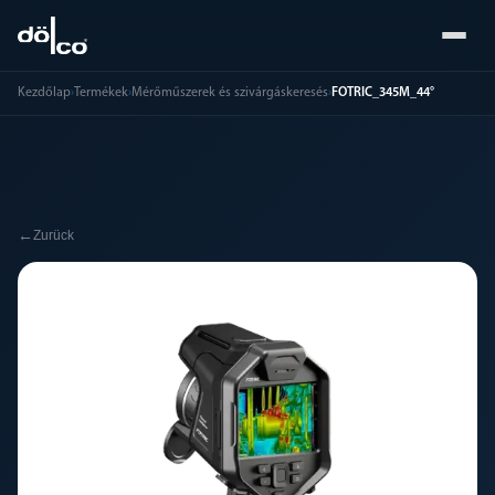
Kezdőlap
›
Termékek
›
Mérőműszerek és szivárgáskeresés
›
FOTRIC_345M_44°
←
Zurück