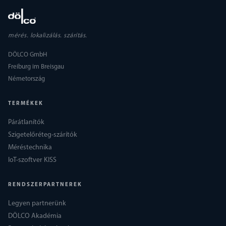
mérés. lokalizálás. szárítás.
DÖLCO GmbH
Freiburg im Breisgau
Németország
TERMÉKEK
Párátlanítók
Szigetelőréteg-szárítók
Méréstechnika
IoT-szoftver KISS
RENDSZERPARTNEREK
Legyen partnerünk
DÖLCO Akadémia