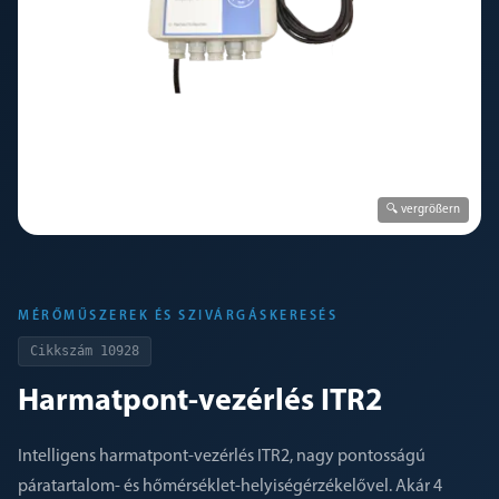
🔍 vergrößern
MÉRŐMŰSZEREK ÉS SZIVÁRGÁSKERESÉS
Cikkszám
10928
Harmatpont-vezérlés ITR2
Intelligens harmatpont-vezérlés ITR2, nagy pontosságú
páratartalom- és hőmérséklet-helyiségérzékelővel. Akár 4