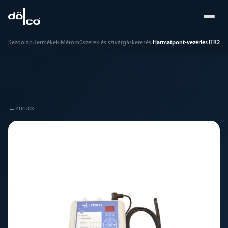
Kezdőlap
›
Termékek
›
Mérőműszerek és szivárgáskeresés
›
Harmatpont-vezérlés ITR2
←
Zurück