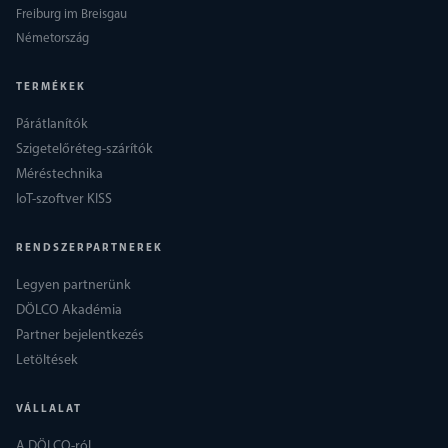
Freiburg im Breisgau
Németország
TERMÉKEK
Párátlanítók
Szigetelőréteg-szárítók
Méréstechnika
IoT-szoftver KISS
RENDSZERPARTNEREK
Legyen partnerünk
DÖLCO Akadémia
Partner bejelentkezés
Letöltések
VÁLLALAT
A DÖLCO-ról