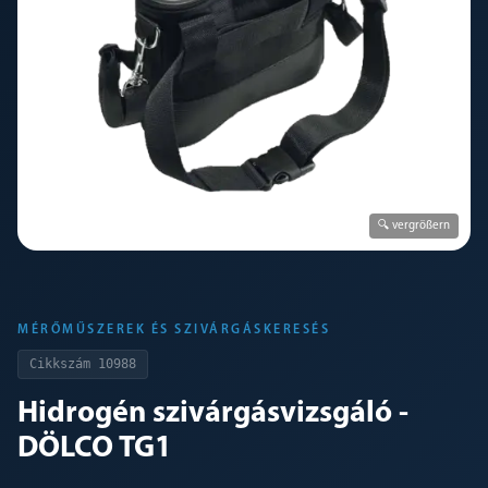
🔍 vergrößern
MÉRŐMŰSZEREK ÉS SZIVÁRGÁSKERESÉS
Cikkszám
10988
Hidrogén szivárgásvizsgáló -
DÖLCO TG1