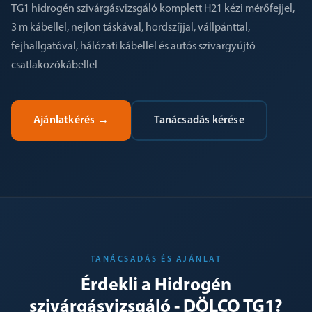
TG1 hidrogén szivárgásvizsgáló komplett H21 kézi mérőfejjel,
3 m kábellel, nejlon táskával, hordszíjjal, vállpánttal,
fejhallgatóval, hálózati kábellel és autós szivargyújtó
csatlakozókábellel
Ajánlatkérés
→
Tanácsadás kérése
TANÁCSADÁS ÉS AJÁNLAT
Érdekli a Hidrogén
szivárgásvizsgáló - DÖLCO TG1?