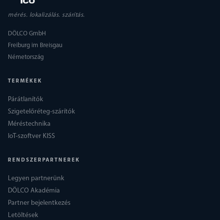
mérés. lokalizálás. szárítás.
DÖLCO GmbH
Freiburg im Breisgau
Németország
TERMÉKEK
Párátlanítók
Szigetelőréteg-szárítók
Méréstechnika
IoT-szoftver KISS
RENDSZERPARTNEREK
Legyen partnerünk
DÖLCO Akadémia
Partner bejelentkezés
Letöltések