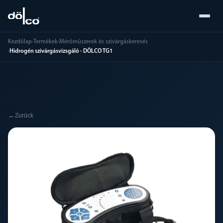
Kezdőlap
›
Termékek
›
Mérőműszerek és szivárgáskeresés
›
Hidrogén szivárgásvizsgáló - DÖLCO TG1
←
Zurück