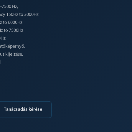
-7500 Hz,
ncy 150Hz to 3000Hz
z to 6000Hz
Hz to 7500Hz
0Hz
intőképernyő,
s kijelzése,
l
Tanácsadás kérése