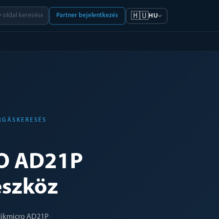
🇭🇺
Partner bejelentkezés
HU
RGÁSKERESÉS
O AD21P
eszköz
 Hikmicro AD21P