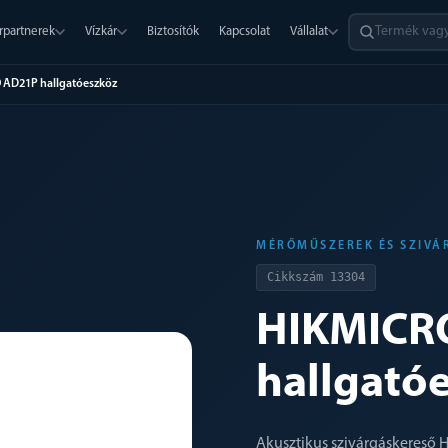
rpartnerek
Vízkár
Biztosítók
Kapcsolat
Vállalat
 AD21P hallgatóeszköz
MÉRŐMŰSZEREK ÉS SZIVÁ
Cikkszám
13304
HIKMICR
hallgató
Akusztikus szivárgáskereső