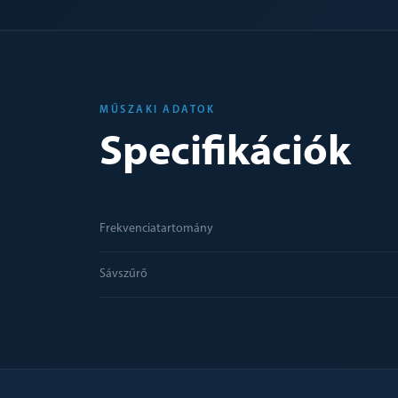
MŰSZAKI ADATOK
Specifikációk
Frekvenciatartomány
Sávszűrő