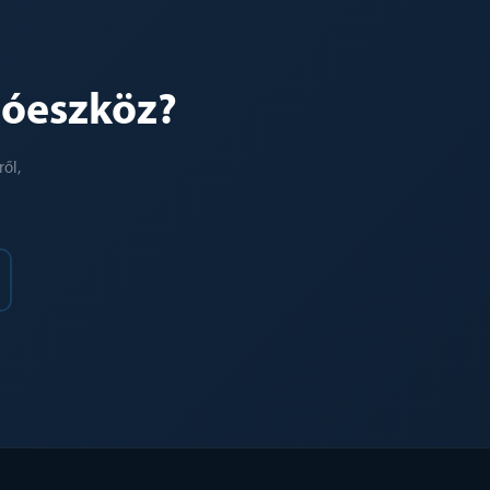
tóeszköz?
ől,