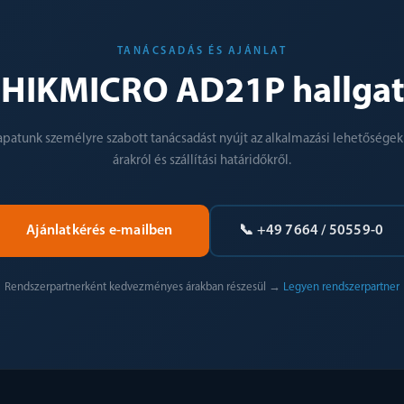
TANÁCSADÁS ÉS AJÁNLAT
a HIKMICRO AD21P hallga
apatunk személyre szabott tanácsadást nyújt az alkalmazási lehetőségekr
árakról és szállítási határidőkről.
Ajánlatkérés e-mailben
📞 +49 7664 / 50559-0
Rendszerpartnerként kedvezményes árakban részesül →
Legyen rendszerpartner