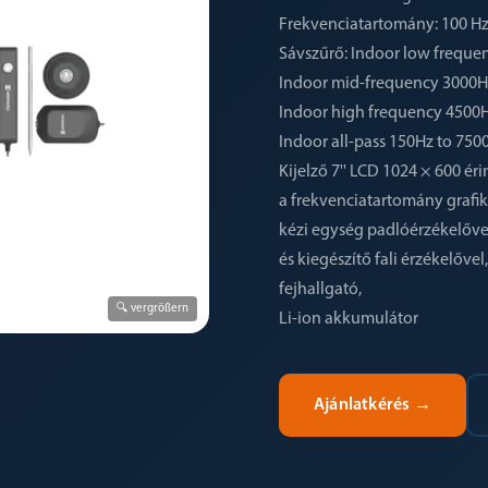
Frekvenciatartomány: 100 Hz
Sávszűrő: Indoor low freque
Indoor mid-frequency 3000H
Indoor high frequency 4500
Indoor all-pass 150Hz to 750
Kijelző 7'' LCD 1024 × 600 ér
a frekvenciatartomány grafiku
kézi egység padlóérzékelőve
és kiegészítő fali érzékelővel,
fejhallgató,
🔍 vergrößern
Li-ion akkumulátor
Ajánlatkérés
→