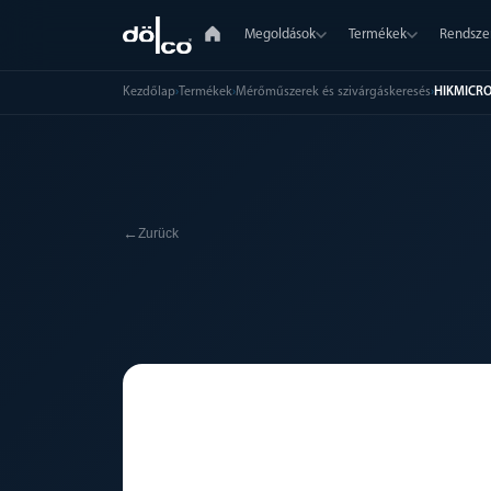
Megoldások
Termékek
Rendsze
Kezdőlap
›
Termékek
›
Mérőműszerek és szivárgáskeresés
›
HIKMICRO
←
Zurück