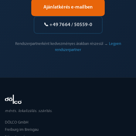
Ajánlatkérés e-mailben
📞 +49 7664 / 50559-0
Rendszerpartnerként kedvezményes árakban részesül →
Legyen
rendszerpartner
mérés. lokalizálás. szárítás.
DÖLCO GmbH
Freiburg im Breisgau