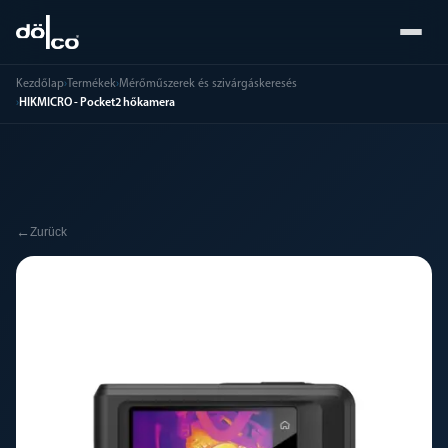
Kezdőlap
›
Termékek
›
Mérőműszerek és szivárgáskeresés
›
HIKMICRO - Pocket2 hőkamera
←
Zurück