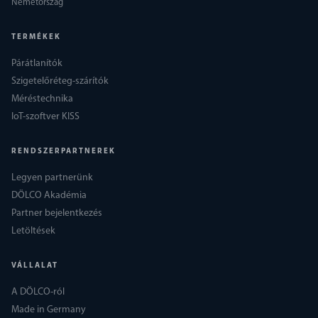
Németország
TERMÉKEK
Párátlanítók
Szigetelőréteg-szárítók
Méréstechnika
IoT-szoftver KISS
RENDSZERPARTNEREK
Legyen partnerünk
DÖLCO Akadémia
Partner bejelentkezés
Letöltések
VÁLLALAT
A DÖLCO-ról
Made in Germany