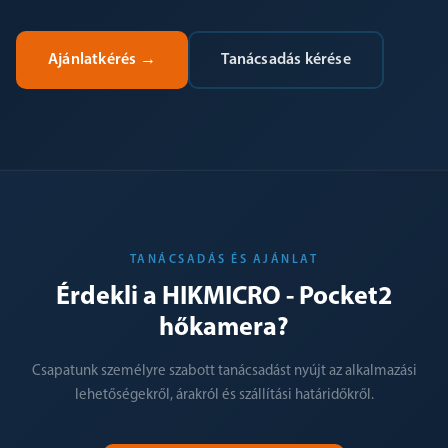
Ajánlatkérés
→
Tanácsadás kérése
TANÁCSADÁS ÉS AJÁNLAT
Érdekli a HIKMICRO - Pocket2
hőkamera?
Csapatunk személyre szabott tanácsadást nyújt az alkalmazási
lehetőségekről, árakról és szállítási határidőkről.