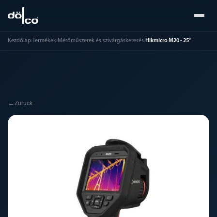
Kezdőlap
›
Termékek
›
Mérőműszerek és szivárgáskeresés
›
Hikmicro M20 - 25°
←
Zurück