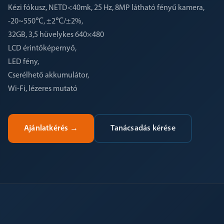
Kézi fókusz, NETD<40mk, 25 Hz, 8MP látható fényű kamera,
-20~550℃, ±2℃/±2%,
32GB, 3,5 hüvelykes 640×480
LCD érintőképernyő,
LED fény,
Cserélhető akkumulátor,
Wi-Fi, lézeres mutató
Ajánlatkérés
→
Tanácsadás kérése