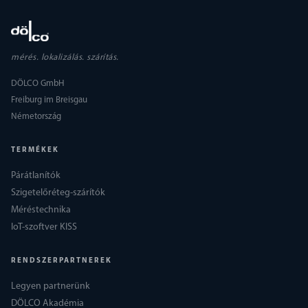
mérés. lokalizálás. szárítás.
DÖLCO GmbH
Freiburg im Breisgau
Németország
TERMÉKEK
Párátlanítók
Szigetelőréteg-szárítók
Méréstechnika
IoT-szoftver KISS
RENDSZERPARTNEREK
Legyen partnerünk
DÖLCO Akadémia