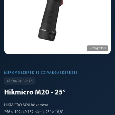
🔍 vergrößern
MÉRŐMŰSZEREK ÉS SZIVÁRGÁSKERESÉS
Cikkszám
13412
Hikmicro M20 - 25°
HIKMICRO M20 hőkamera
256 × 192 (49 152 pixel), 25° × 18,8°