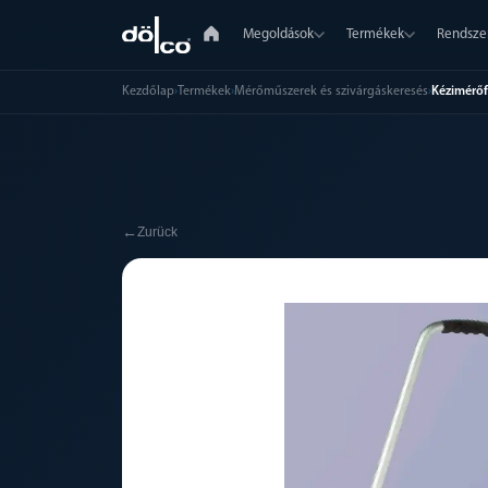
Megoldások
Termékek
Rendsze
Kezdőlap
›
Termékek
›
Mérőműszerek és szivárgáskeresés
›
Kézimérőf
←
Zurück