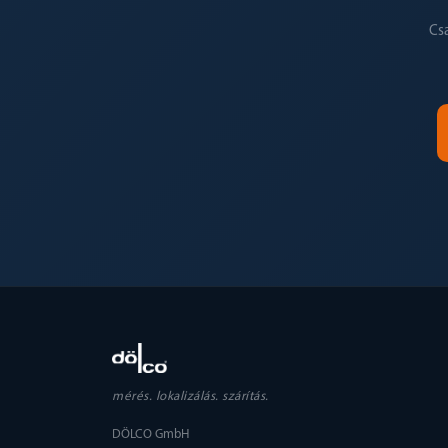
Cs
mérés. lokalizálás. szárítás.
DÖLCO GmbH