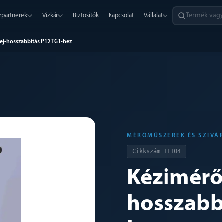
rpartnerek
Vízkár
Biztosítók
Kapcsolat
Vállalat
ej-hosszabbítás P12 TG1-hez
MÉRŐMŰSZEREK ÉS SZIVÁ
Cikkszám
11104
Kézimérő
hosszabb