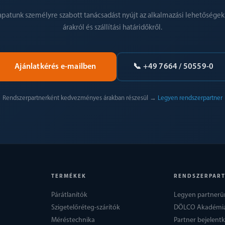
apatunk személyre szabott tanácsadást nyújt az alkalmazási lehetőségekr
árakról és szállítási határidőkről.
Ajánlatkérés e-mailben
📞 +49 7664 / 50559-0
Rendszerpartnerként kedvezményes árakban részesül →
Legyen rendszerpartner
TERMÉKEK
RENDSZERPAR
Párátlanítók
Legyen partnerü
Szigetelőréteg-szárítók
DÖLCO Akadémi
Méréstechnika
Partner bejelent