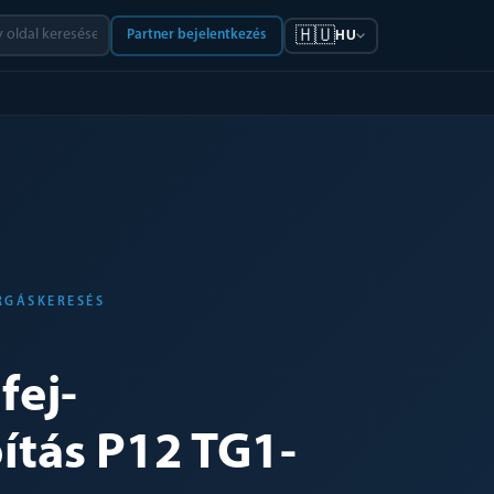
🇭🇺
Partner bejelentkezés
HU
RGÁSKERESÉS
fej-
ítás P12 TG1-