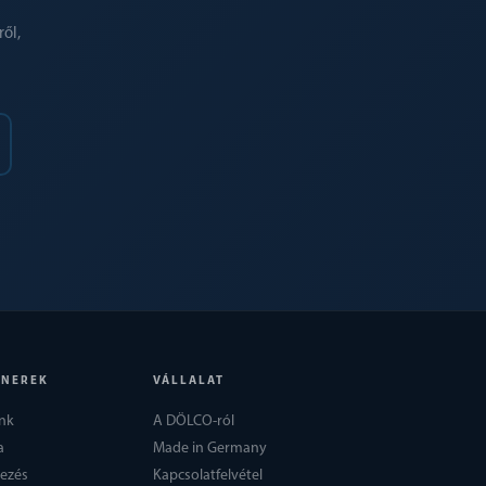
ől,
TNEREK
VÁLLALAT
nk
A DÖLCO-ról
a
Made in Germany
kezés
Kapcsolatfelvétel