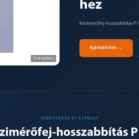
hez
Kézimérőfej-hosszabbítás P1
Ajánlatkérés
→
🔍 vergrößern
TANÁCSADÁS ÉS AJÁNLAT
ézimérőfej-hosszabbítás 