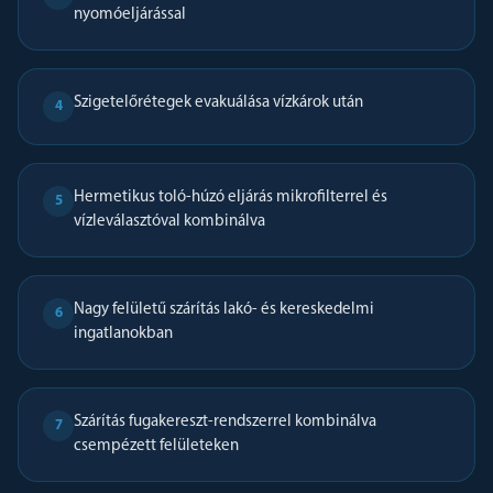
nyomóeljárással
Szigetelőrétegek evakuálása vízkárok után
4
Hermetikus toló-húzó eljárás mikrofilterrel és
5
vízleválasztóval kombinálva
Nagy felületű szárítás lakó- és kereskedelmi
6
ingatlanokban
Szárítás fugakereszt-rendszerrel kombinálva
7
csempézett felületeken