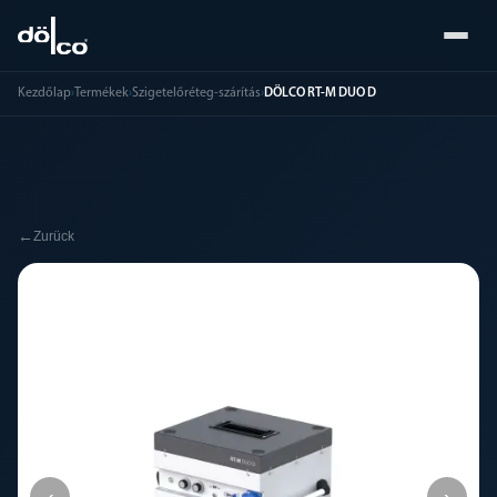
Kezdőlap
›
Termékek
›
Szigetelőréteg-szárítás
›
DÖLCO RT-M DUO D
←
Zurück
‹
›