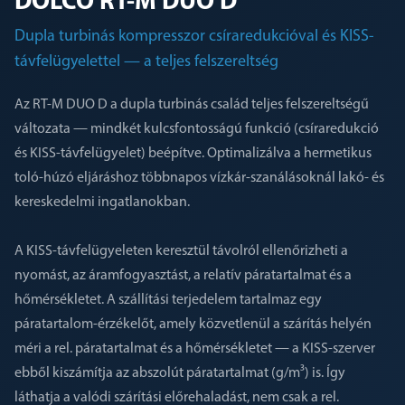
DÖLCO RT-M DUO D
Dupla turbinás kompresszor csíraredukcióval és KISS-
távfelügyelettel — a teljes felszereltség
Az RT-M DUO D a dupla turbinás család teljes felszereltségű
változata — mindkét kulcsfontosságú funkció (csíraredukció
és KISS-távfelügyelet) beépítve. Optimalizálva a hermetikus
toló-húzó eljáráshoz többnapos vízkár-szanálásoknál lakó- és
kereskedelmi ingatlanokban.
A KISS-távfelügyeleten keresztül távolról ellenőrizheti a
nyomást, az áramfogyasztást, a relatív páratartalmat és a
hőmérsékletet. A szállítási terjedelem tartalmaz egy
páratartalom-érzékelőt, amely közvetlenül a szárítás helyén
méri a rel. páratartalmat és a hőmérsékletet — a KISS-szerver
ebből kiszámítja az abszolút páratartalmat (g/m³) is. Így
láthatja a valódi szárítási előrehaladást, nem csak a rel.