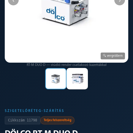
🔍 vergrößern
RT-M DUO D — stúdió render csatlakozó kazettákkal
SZIGETELŐRÉTEG-SZÁRÍTÁS
Cikkszám
11798
Teljes felszereltség