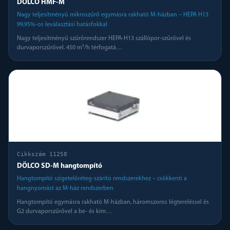
DÖLCO HMF-M
Nagy teljesítményű mikroszűrő egymásra rakható M-házban – HEPA H13
99,95%-os leválasztási hatásfokkal
Nagy teljesítményű szűrőrendszer HEPA-H13 szállópor-szűrővel és
durvaporszűrővel. 450 m³/h térfogatá
…
Cikkszám
11258
DÖLCO SD-M hangtompító
Hangtompító szigetelőréteg-szárító rendszerekhez – csökkenti a
hangnyomást az M-ház rendszerben
Hangtompító egymásra rakható M-házban, háromszoros légtereléssel és
G2 durvaporszűrővel a be- és kim
…