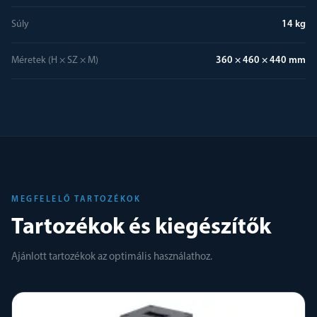
Súly
14 kg
Méretek (H × SZ × M)
360 × 460 × 440 mm
MEGFELELŐ TARTOZÉKOK
Tartozékok és kiegészítők
Ajánlott tartozékok az optimális használathoz.