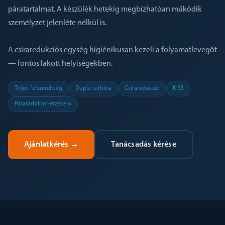
páratartalmat. A készülék hetekig megbízhatóan működik
személyzet jelenléte nélkül is.
A csíraredukciós egység higiénikusan kezeli a folyamatlevegőt
— fontos lakott helyiségekben.
Teljes felszereltség
Dupla turbina
Csíraredukció
KISS
Páratartalom-érzékelő
Ajánlatkérés
→
Tanácsadás kérése