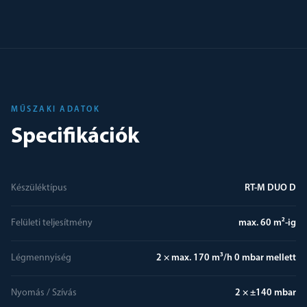
MŰSZAKI ADATOK
Specifikációk
Készüléktípus
RT-M DUO D
Felületi teljesítmény
max. 60 m²-ig
Légmennyiség
2 × max. 170 m³/h 0 mbar mellett
Nyomás / Szívás
2 × ±140 mbar