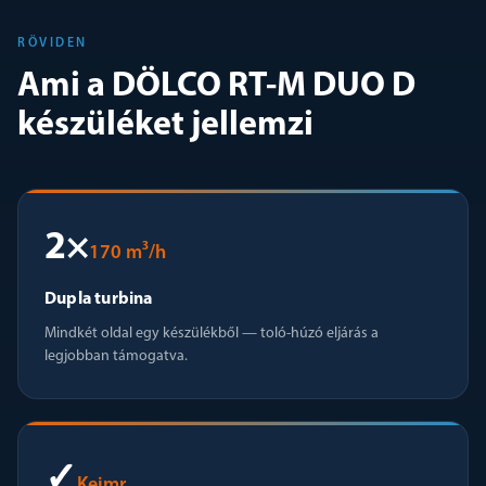
RÖVIDEN
Ami a DÖLCO RT-M DUO D
készüléket jellemzi
2×
170 m³/h
Dupla turbina
Mindkét oldal egy készülékből — toló-húzó eljárás a
legjobban támogatva.
✓
Keimr.