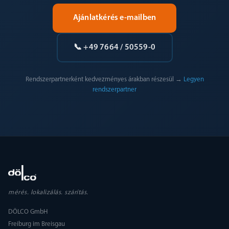
Ajánlatkérés e-mailben
📞 +49 7664 / 50559-0
Rendszerpartnerként kedvezményes árakban részesül →
Legyen
rendszerpartner
mérés. lokalizálás. szárítás.
DÖLCO GmbH
Freiburg im Breisgau