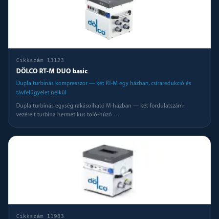
Cikkszám
13123
DÖLCO RT-M DUO basic
Dupla turbinás kompresszor — két RT-M egy házban, csíraredukció és
távfelügyelet nélkül
Dupla turbinás egység rakásolható M-házban — két fordulatszám-
vezérelt turbina hermetikus toló-húzó
…
Cikkszám
11983