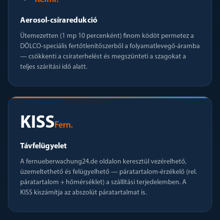
Aerosol-csíraredukció
Ütemezetten (1 mp 10 percenként) finom ködöt permetez a
DÖLCO-speciális fertőtlenítőszerből a folyamatlevegő-áramba
— csökkenti a csíraterhelést és megszünteti a szagokat a
teljes szárítási idő alatt.
KISS
Fern.
Távfelügyelet
A fernueberwachung24.de oldalon keresztül vezérelhető,
üzemeltethető és felügyelhető — páratartalom-érzékelő (rel.
páratartalom + hőmérséklet) a szállítási terjedelemben. A
KISS kiszámítja az abszolút páratartalmat is.