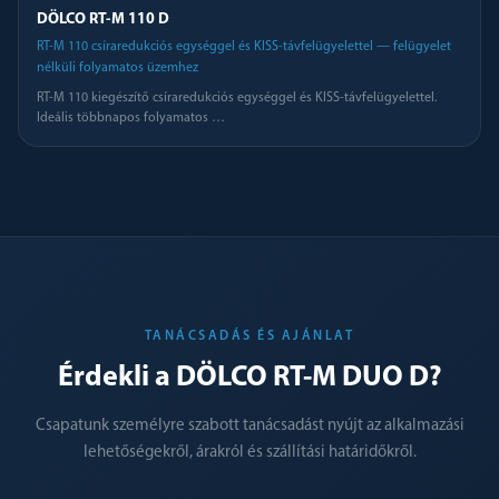
DÖLCO RT-M 110 D
RT-M 110 csíraredukciós egységgel és KISS-távfelügyelettel — felügyelet
nélküli folyamatos üzemhez
RT-M 110 kiegészítő csíraredukciós egységgel és KISS-távfelügyelettel.
Ideális többnapos folyamatos
…
TANÁCSADÁS ÉS AJÁNLAT
Érdekli a DÖLCO RT-M DUO D?
Csapatunk személyre szabott tanácsadást nyújt az alkalmazási
lehetőségekről, árakról és szállítási határidőkről.