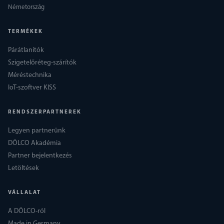
Németország
TERMÉKEK
Párátlanítók
Szigetelőréteg-szárítók
Méréstechnika
IoT-szoftver KISS
RENDSZERPARTNEREK
Legyen partnerünk
DÖLCO Akadémia
Partner bejelentkezés
Letöltések
VÁLLALAT
A DÖLCO-ról
Made in Germany