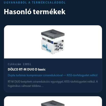
UGYANABBÓL A TERMÉKCSALÁDBÓL
Hasonló termékek
Cikkszám
13051
DÖLCO RT-M DUO D basic
Dupla turbinás kompresszor csíraredukcióval — KISS-távfelügyelet nélkül
RT-M DUO beépített csíraredukciós egységgel, KISS-távfelügyelet nélkül. A
higiénikus változat többna
…