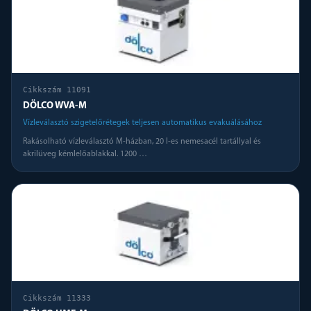
Cikkszám
11091
DÖLCO WVA-M
Vízleválasztó szigetelőrétegek teljesen automatikus evakuálásához
Rakásolható vízleválasztó M-házban, 20 l-es nemesacél tartállyal és
akrilüveg kémlelőablakkal. 1200
…
Cikkszám
11333