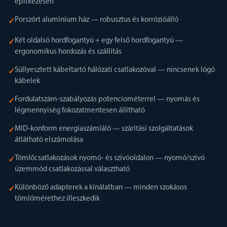
építkezésen
Porszórt alumínium ház — robusztus és korrózióálló
✓
Két oldalsó hordfogantyú + egy felső hordfogantyú —
✓
ergonomikus hordozás és szállítás
Süllyesztett kábeltartó hálózati csatlakozóval — nincsenek lógó
✓
kábelek
Fordulatszám-szabályozás potenciométerrel — nyomás és
✓
légmennyiség fokozatmentesen állítható
MID-konform energiaszámláló — szárítási szolgáltatások
✓
átlátható elszámolása
Tömlőcsatlakozások nyomó- és szívóoldalon — nyomó/szívó
✓
üzemmód csatlakozással választható
Különböző adapterek a kínálatban — minden szokásos
✓
tömlőmérethez illeszkedik