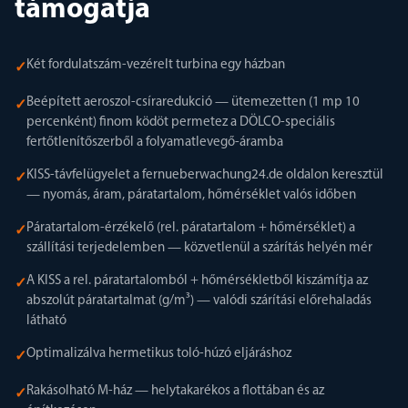
támogatja
Két fordulatszám-vezérelt turbina egy házban
✓
Beépített aeroszol-csíraredukció — ütemezetten (1 mp 10
✓
percenként) finom ködöt permetez a DÖLCO-speciális
fertőtlenítőszerből a folyamatlevegő-áramba
KISS-távfelügyelet a fernueberwachung24.de oldalon keresztül
✓
— nyomás, áram, páratartalom, hőmérséklet valós időben
Páratartalom-érzékelő (rel. páratartalom + hőmérséklet) a
✓
szállítási terjedelemben — közvetlenül a szárítás helyén mér
A KISS a rel. páratartalomból + hőmérsékletből kiszámítja az
✓
abszolút páratartalmat (g/m³) — valódi szárítási előrehaladás
látható
Optimalizálva hermetikus toló-húzó eljáráshoz
✓
Rakásolható M-ház — helytakarékos a flottában és az
✓