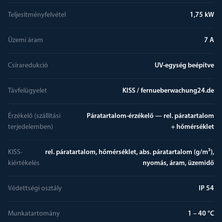
Teljesítményfelvétel
1,75 kW
Üzemi áram
7 A
Csíraredukció
UV-egység beépítve
Távfelügyelet
KISS / fernueberwachung24.de
Érzékelő (szállítási
Páratartalom-érzékelő — rel. páratartalom
terjedelemben)
+ hőmérséklet
KISS-
rel. páratartalom, hőmérséklet, abs. páratartalom (g/m³),
kiértékelés
nyomás, áram, üzemidő
Védettségi osztály
IP 54
Munkatartomány
1 – 40 °C