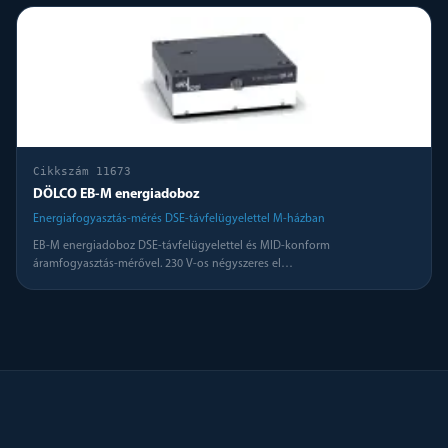
Cikkszám
11673
DÖLCO EB-M energiadoboz
Energiafogyasztás-mérés DSE-távfelügyelettel M-házban
EB-M energiadoboz DSE-távfelügyelettel és MID-konform
áramfogyasztás-mérővel. 230 V-os négyszeres el
…