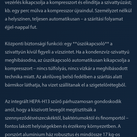
vezérlés kikapcsolja a kompresszort és elindítja a szivattyúzást;
kb. egy perc múlva a kompresszor újraindul. Személyzet nélkül
a helyszínen, teljesen automatikusan – a szárítási folyamat
éjjel-nappal fut.
Központi biztonsági funkció: egy **úszókapcsoló** a
szivattyún kívül figyeli a vízszintet. Ha a kondenzvíz-szivattyú
meghibásodna, az úszókapcsoló automatikusan kikapcsolja a
kompresszort – nincs túlfolyás, nincs vízkár a meghibásodott
technika miatt. Az akrilüveg belső fedélben a szárítás alatt
bármikor láthatja, ha vizet szállítanak el a szigetelőrétegből.
Az integrált HEPA-H13 szűrő párhuzamosan gondoskodik
arról, hogy a kiszívott levegőt megtisztítsák a
szennyeződésrészecskéktől, baktériumoktól és finomportól –
fontos lakott helyiségekben és érzékeny környezetben. A
porszórt alumínium ház robusztus és mindössze 17 kg-os