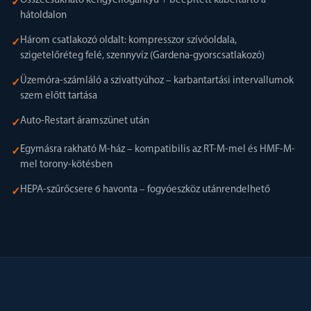
Összecsukható kengyelfogantyú + beépített kábeltartó a
✓
hátoldalon
Három csatlakozó oldalt: kompresszor szívóoldala,
✓
szigetelőréteg felé, szennyvíz (Gardena-gyorscsatlakozó)
Üzemóra-számláló a szivattyúhoz – karbantartási intervallumok
✓
szem előtt tartása
Auto-Restart áramszünet után
✓
Egymásra rakható M-ház – kompatibilis az RT-M-mel és HMF-M-
✓
mel torony-kötésben
HEPA-szűrőcsere 6 havonta – fogyóeszköz utánrendelhető
✓