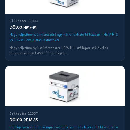
Cikkszám
11333
DÖLCO HMF-M
Nagy teljesítményű mikroszűrő egymásra rakható M-házban – HEPA H13
99,95%-os leválasztási hatásfokkal
Nagy teljesítményű szűrőrendszer HEPA-H13 szállópor-szűrővel és
durvaporszűrővel. 450 m³/h térfogatá
…
Cikkszám
11357
DÖLCO RT-M 85
Intelligensen vezérelt kompresszorturbina — a belépő az RT-M sorozatba