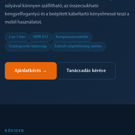
súlyával könnyen szállítható; az összecsukható
kengyelfogantyú és a beépített kábeltartó kényelmessé teszi a
mobil használatot.
2-az-1-ben
HEPA H13
Kompresszorvezérlés
Úszókapcsoló-biztonság
Esztrich-szigetelőréteg szárítás
Ajánlatkérés
→
Tanácsadás kérése
RÖVIDEN