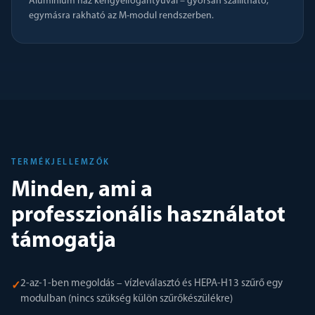
Alumínium ház kengyelfogantyúval – gyorsan szállítható,
egymásra rakható az M-modul rendszerben.
TERMÉKJELLEMZŐK
Minden, ami a
professzionális használatot
támogatja
2-az-1-ben megoldás – vízleválasztó és HEPA-H13 szűrő egy
✓
modulban (nincs szükség külön szűrőkészülékre)