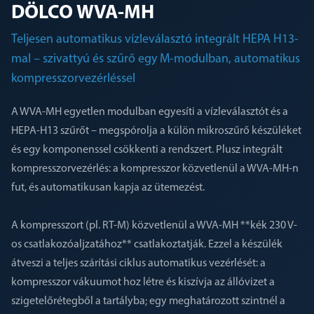
DÖLCO WVA-MH
Teljesen automatikus vízleválasztó integrált HEPA H13-
mal – szivattyú és szűrő egy M-modulban, automatikus
kompresszorvezérléssel
A WVA-MH egyetlen modulban egyesíti a vízleválasztót és a
HEPA-H13 szűrőt – megspórolja a külön mikroszűrő készüléket
és egy komponenssel csökkenti a rendszert. Plusz integrált
kompresszorvezérlés: a kompresszor közvetlenül a WVA-MH-n
fut, és automatikusan kapja az ütemezést.
A kompresszort (pl. RT-M) közvetlenül a WVA-MH **kék 230 V-
os csatlakozóaljzatához** csatlakoztatják. Ezzel a készülék
átveszi a teljes szárítási ciklus automatikus vezérlését: a
kompresszor vákuumot hoz létre és kiszívja az állóvizet a
szigetelőrétegből a tartályba; egy meghatározott szintnél a