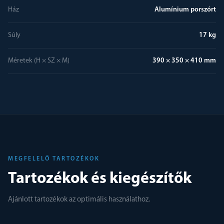
Ház
Alumínium porszórt
Súly
17 kg
Méretek (H × SZ × M)
390 × 350 × 410 mm
MEGFELELŐ TARTOZÉKOK
Tartozékok és kiegészítők
Ajánlott tartozékok az optimális használathoz.