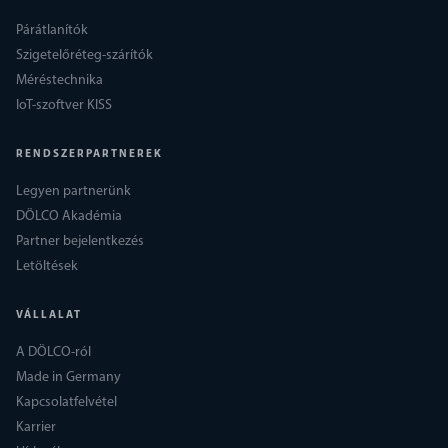
Párátlanítók
Szigetelőréteg-szárítók
Méréstechnika
IoT-szoftver KISS
RENDSZERPARTNEREK
Legyen partnerünk
DÖLCO Akadémia
Partner bejelentkezés
Letöltések
VÁLLALAT
A DÖLCO-ról
Made in Germany
Kapcsolatfelvétel
Karrier