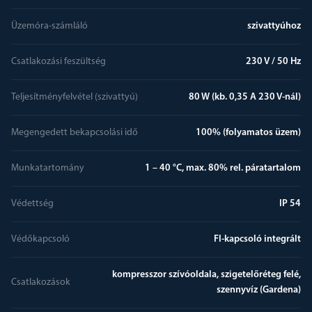
Üzemóra-számláló
szivattyúhoz
Csatlakozási feszültség
230 V / 50 Hz
Teljesítményfelvétel (szivattyú)
80 W (kb. 0,35 A 230 V-nál)
Megengedett bekapcsolási idő
100% (folyamatos üzem)
Munkatartomány
1 – 40 °C, max. 80% rel. páratartalom
Védettség
IP 54
Védőkapcsoló
FI-kapcsoló integrált
kompresszor szívóoldala, szigetelőréteg felé,
Csatlakozások
szennyvíz (Gardena)