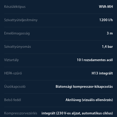
Készüléktípus
WVA-MH
Szivattyúteljesítmény
1200 l/h
Emelőmagasság
3 m
Szivattyúnyomás
1,4 bar
Víztartály
10 l rozsdamentes acél
HEPA-szűrő
H13 integrált
Úszókapcsoló
Biztonsági kompresszor-kikapcsolás
Belső fedél
Akrilüveg (vizuális ellenőrzés)
Kompresszorvezérlés
integrált (230 V-os aljzat, automatikus ciklus)