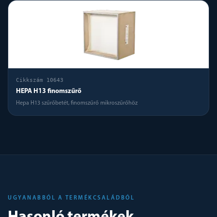
Cikkszám
10643
HEPA H13 finomszűrő
Hepa H13 szűrőbetét, finomszűrő mikroszűrőhöz
UGYANABBÓL A TERMÉKCSALÁDBÓL