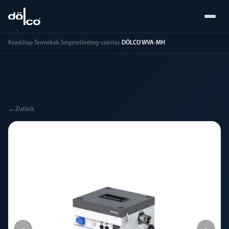
Kezdőlap
›
Termékek
›
Szigetelőréteg-szárítás
›
DÖLCO WVA-MH
←
Zurück
‹
›