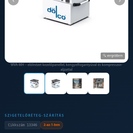
🔍 vergrößern
WVA-MH – elölnézet kezelőpanellel, kengyelfogantyúval és kompresszor-
aljzattal
SZIGETELŐRÉTEG-SZÁRÍTÁS
Cikkszám
13346
2-az-1-ben