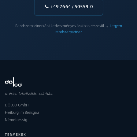
📞 +49 7664 / 50559-0
Rendszerpartnerként kedvezményes árakban részesül →
Legyen
rendszerpartner
mérés. lokalizálás. szárítás.
DÖLCO GmbH
Freiburg im Breisgau
Németország
TERMÉKEK