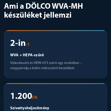
Ami a DÖLCO WVA-MH
készüléket jellemzi
2-in
-1
WVA + HEPA-szűrő
Vízleválasztó és HEPA-H13 szűrő egy modulban –
megspórolja a külön mikroszűrő készüléket.
1.200
l/h
Szivattyúteljesítmény