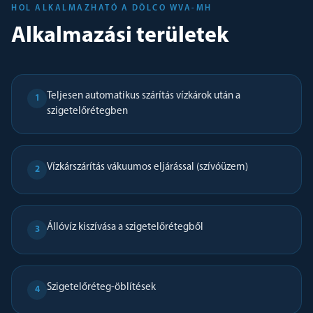
HOL ALKALMAZHATÓ A DÖLCO WVA-MH
Alkalmazási területek
Teljesen automatikus szárítás vízkárok után a
1
szigetelőrétegben
Vízkárszárítás vákuumos eljárással (szívóüzem)
2
Állóvíz kiszívása a szigetelőrétegből
3
Szigetelőréteg-öblítések
4