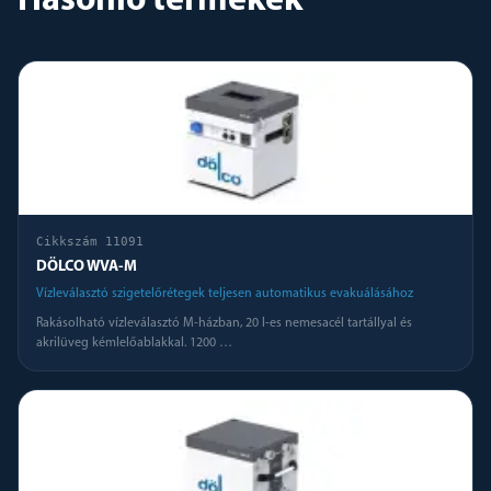
Hasonló termékek
Cikkszám
11091
DÖLCO WVA-M
Vízleválasztó szigetelőrétegek teljesen automatikus evakuálásához
Rakásolható vízleválasztó M-házban, 20 l-es nemesacél tartállyal és
akrilüveg kémlelőablakkal. 1200
…