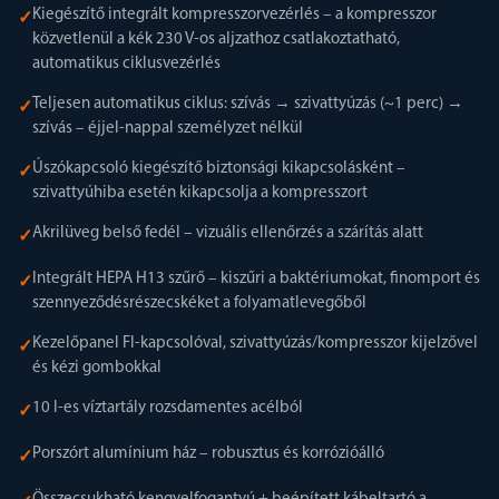
Kiegészítő integrált kompresszorvezérlés – a kompresszor
✓
közvetlenül a kék 230 V-os aljzathoz csatlakoztatható,
automatikus ciklusvezérlés
Teljesen automatikus ciklus: szívás → szivattyúzás (~1 perc) →
✓
szívás – éjjel-nappal személyzet nélkül
Úszókapcsoló kiegészítő biztonsági kikapcsolásként –
✓
szivattyúhiba esetén kikapcsolja a kompresszort
Akrilüveg belső fedél – vizuális ellenőrzés a szárítás alatt
✓
Integrált HEPA H13 szűrő – kiszűri a baktériumokat, finomport és
✓
szennyeződésrészecskéket a folyamatlevegőből
Kezelőpanel FI-kapcsolóval, szivattyúzás/kompresszor kijelzővel
✓
és kézi gombokkal
10 l-es víztartály rozsdamentes acélból
✓
Porszórt alumínium ház – robusztus és korrózióálló
✓