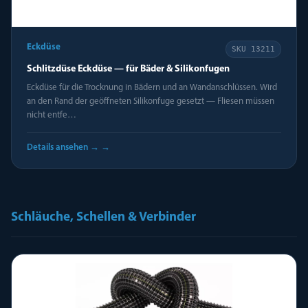
Eckdüse
SKU
13211
Schlitzdüse Eckdüse — für Bäder & Silikonfugen
Eckdüse für die Trocknung in Bädern und an Wandanschlüssen. Wird
an den Rand der geöffneten Silikonfuge gesetzt — Fliesen müssen
nicht entfe…
Details ansehen →
→
Schläuche, Schellen & Verbinder