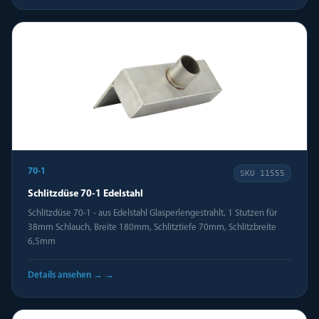
70-1
SKU
11555
Schlitzdüse 70-1 Edelstahl
Schlitzdüse 70-1 - aus Edelstahl Glasperlengestrahlt, 1 Stutzen für
38mm Schlauch, Breite 180mm, Schlitztiefe 70mm, Schlitzbreite
6,5mm
Details ansehen →
→