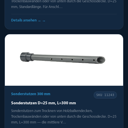
Trockenbauwänden oder von unten durch die Geschossdecke. D=25
mm, Standardlänge. Für Anschl…
Details ansehen →
→
Sonderstutzen 300 mm
SKU
11243
Sonderstutzen D=25 mm, L=300 mm
Sonderstutzen zum Trocknen von Holzbalkendecken,
Trockenbauwänden oder von unten durch die Geschossdecke. D=25
mm, L=300 mm — die mittlere V…