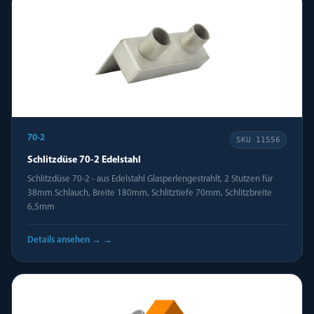
70-2
SKU
11556
Schlitzdüse 70-2 Edelstahl
Schlitzdüse 70-2 - aus Edelstahl Glasperlengestrahlt, 2 Stutzen für
38mm Schlauch, Breite 180mm, Schlitztiefe 70mm, Schlitzbreite
6,5mm
Details ansehen →
→