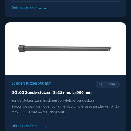
Details ansehen →
→
Sonderstutzen 500 mm
SKU
13097
DÖLCO Sonderstutzen D=25 mm, L=500 mm
Sonderstutzen zum Trocknen von Holzbalkendecken,
Trockenbauwänden oder von unten durch die Geschossdecke. D=25
mm, L=500 mm — die lange Vari…
Details ansehen →
→