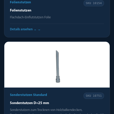
Folienstutzen
SKU
10154
Folienstutzen
Flachdach-Einflutstutzen Folie
Details ansehen →
→
Sonderstutzen Standard
SKU
10751
Sonderstutzen D=25 mm
Sonderstutzen zum Trocknen von Holzbalkendecken,