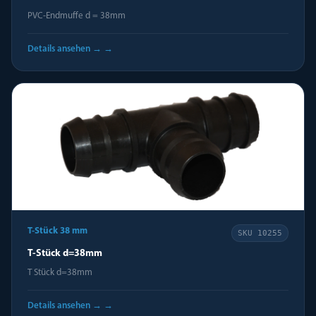
PVC-Endmuffe d = 38mm
Details ansehen →
→
T-Stück 38 mm
SKU
10255
T-Stück d=38mm
T Stück d=38mm
Details ansehen →
→