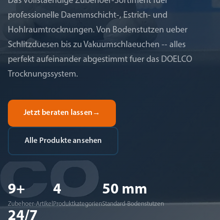
Das vollstaendige Zubehoer-Sortiment fuer
professionelle Daemmschicht-, Estrich- und
Hohlraumtrocknungen. Von Bodenstutzen ueber
Schlitzduesen bis zu Vakuumschlaeuchen -- alles
perfekt aufeinander abgestimmt fuer das DOELCO
Trocknungssystem.
Jetzt beraten lassen
→
Alle Produkte ansehen
9+
4
50 mm
Zubehoer-Artikel
Produktkategorien
Standard-Bodenstutzen
24/7