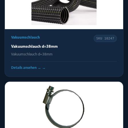
Vakuumschlauch
SKU
10247
Vakuumschlauch d=38mm
Vakuumschlauch d=38mm
Details ansehen →
→