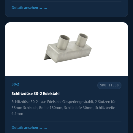
Details ansehen →
→
30-2
SKU
11550
Schlitzdüse 30-2 Edelstahl
Schlitzdüse 30-2 - aus Edelstahl Glasperlengestrahlt, 2 Stutzen für
38mm Schlauch, Breite 180mm, Schlitztiefe 30mm, Schlitzbreite
6,5mm
Details ansehen →
→