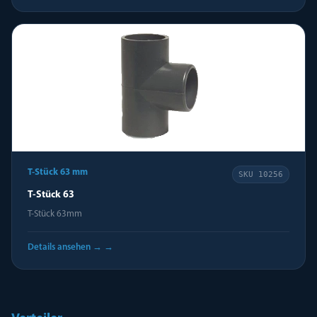
T-Stück 63 mm
SKU
10256
T-Stück 63
T-Stück 63mm
Details ansehen →
→