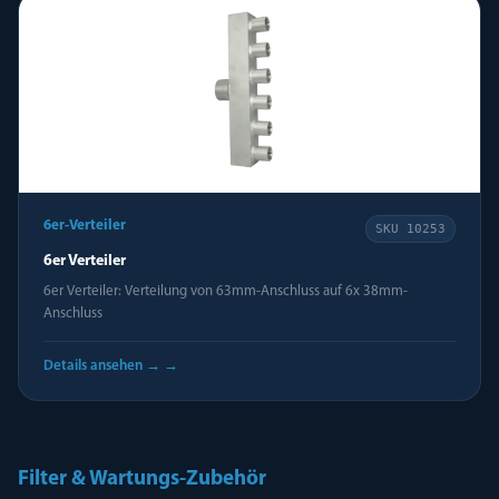
6er-Verteiler
SKU
10253
6er Verteiler
6er Verteiler: Verteilung von 63mm-Anschluss auf 6x 38mm-
Anschluss
Details ansehen →
→
Filter & Wartungs-Zubehör