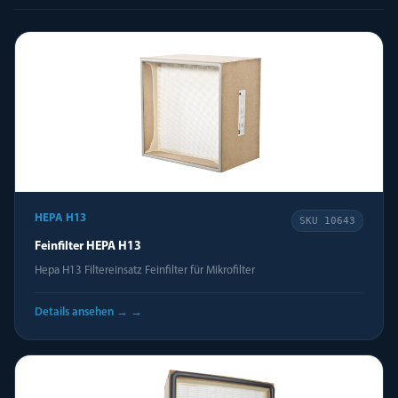
HEPA H13
SKU
10643
Feinfilter HEPA H13
Hepa H13 Filtereinsatz Feinfilter für Mikrofilter
Details ansehen →
→