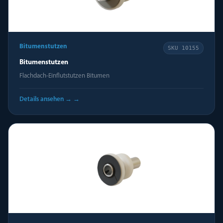
Bitumenstutzen
SKU
10155
Bitumenstutzen
Flachdach-Einflutstutzen Bitumen
Details ansehen →
→