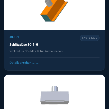
30-1-H
SKU
13210
Schlitzdüse 30-1-H
Schlitzdüse 30-1-H z.B. für Küchenzeilen
Details ansehen →
→