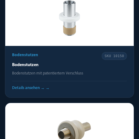
Bodenstutzen
SKU
10150
Bodenstutzen
Bodenstutzen mit patentiertem Verschluss
Details ansehen →
→