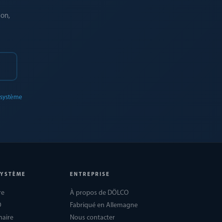
ion,
0
 système
SYSTÈME
ENTREPRISE
re
À propos de DÖLCO
O
Fabriqué en Allemagne
naire
Nous contacter