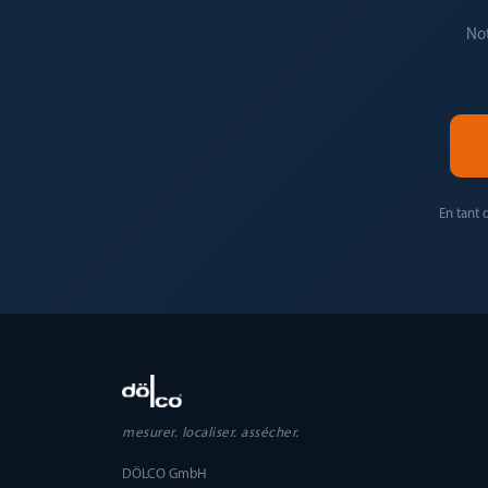
Not
En tant 
mesurer. localiser. assécher.
DÖLCO GmbH