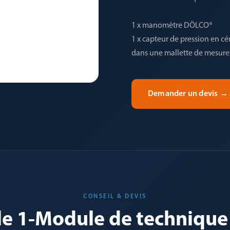
1 x manomètre DÖLCO®
1 x capteur de pression en c
dans une mallette de mesure
Demander un devis
→
CONSEIL & DEVIS
 le 1-Module de technique