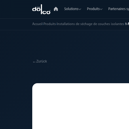
Solutions
Produits
Partenaires 
Accueil
›
Produits
›
Installations de séchage de couches isolantes
›
1-
←
Zurück