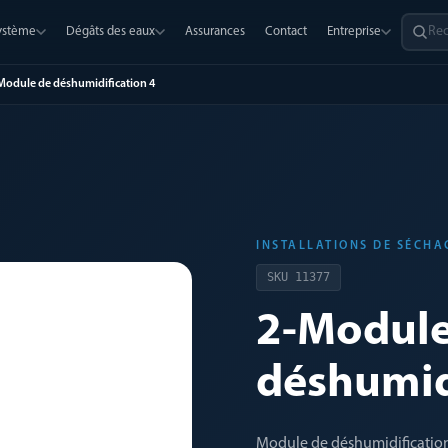
système
Dégâts des eaux
Assurances
Contact
Entreprise
Module de déshumidification 4
INSTALLATIONS DE SÉCHA
SKU
11377
2-Module
déshumid
Module de déshumidification