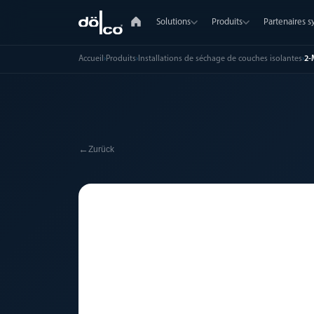
Solutions
Produits
Partenaires 
Accueil
›
Produits
›
Installations de séchage de couches isolantes
›
2-
←
Zurück
🔧