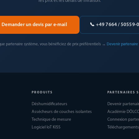
les prix et les délais de livraison.
Demander un devis par e-mail
📞 +49 7664 / 50559-
que partenaire système, vous bénéficiez de prix préférentiels →
Devenir partenaire
PRODUITS
PARTENAIRES 
Déshumidificateurs
Devenir partenai
Assécheurs de couches isolantes
Académie DÖLC
Technique de mesure
Connexion parte
Logiciel IoT KISS
Téléchargements