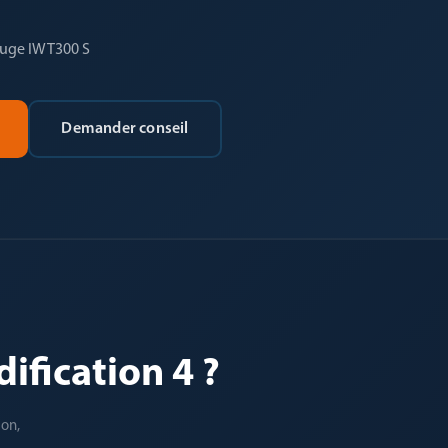
rouge IWT300 S
Demander conseil
ification 4 ?
ion,