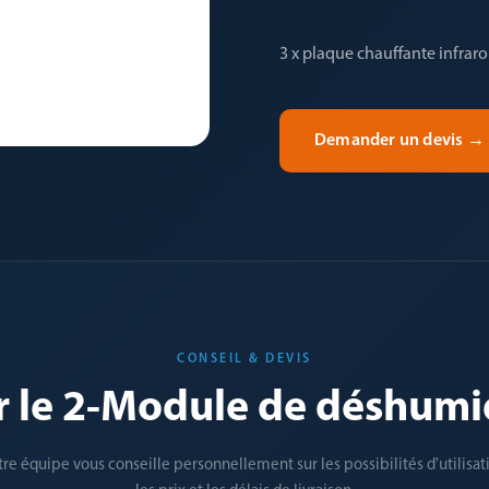
3 x plaque chauffante infra
Demander un devis
→
CONSEIL & DEVIS
r le 2-Module de déshumid
re équipe vous conseille personnellement sur les possibilités d'utilisat