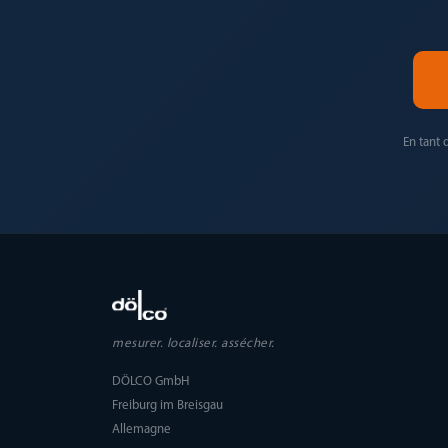
En tant 
mesurer. localiser. assécher.
DÖLCO GmbH
Freiburg im Breisgau
Allemagne