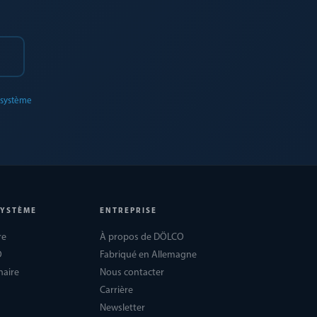
0
 système
SYSTÈME
ENTREPRISE
re
À propos de DÖLCO
O
Fabriqué en Allemagne
naire
Nous contacter
Carrière
Newsletter