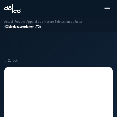
Accueil
›
Produits
›
Appareils de mesure & détection de fuites
›
Câble de raccordement TG1
←
Zurück
🔧