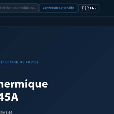
🇫🇷
Connexion partenaire
FR
DÉTECTION DE FUITES
hermique
345A
45A L44