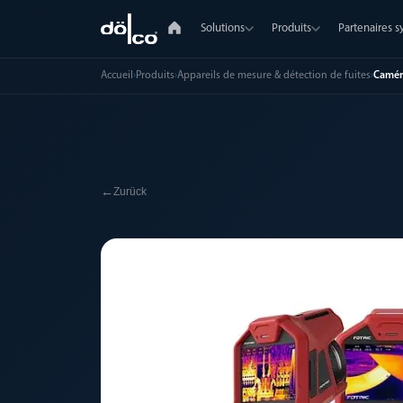
Solutions
Produits
Partenaires 
Accueil
›
Produits
›
Appareils de mesure & détection de fuites
›
Camér
←
Zurück