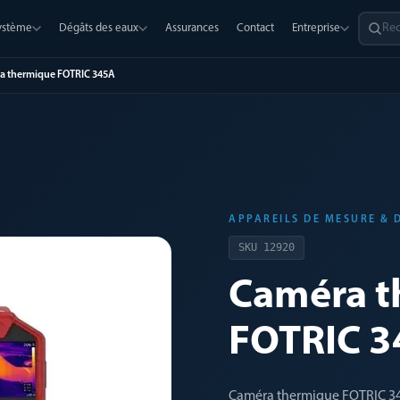
système
Dégâts des eaux
Assurances
Contact
Entreprise
a thermique FOTRIC 345A
APPAREILS DE MESURE & 
SKU
12920
Caméra t
FOTRIC 
Caméra thermique FOTRIC 3