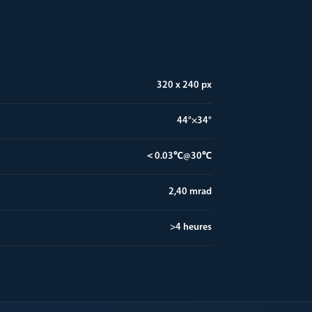
320 x 240 px
44°×34°
＜0.03℃@30℃
2,40 mrad
>4 heures