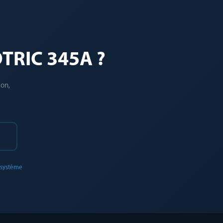
OTRIC 345A ?
ion,
0
 système