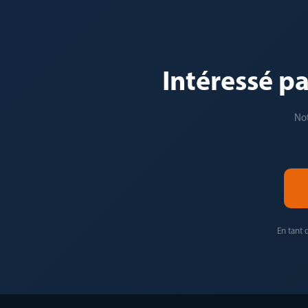
Intéressé p
Not
En tant 