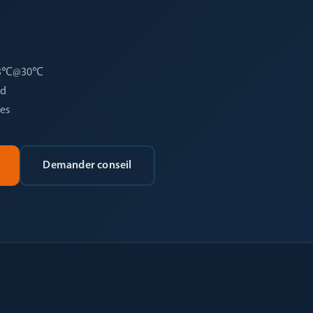
0.03℃@30℃
ad
res
Demander conseil