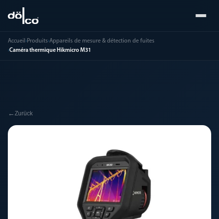
Accueil
›
Produits
›
Appareils de mesure & détection de fuites
›
Caméra thermique Hikmicro M31
←
Zurück