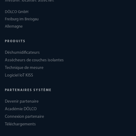
mesurer. localiser. assécher.
DÖLCO GmbH
Freiburg im Breisgau
Allemagne
PRODUITS
Déshumidificateurs
Assécheurs de couches isolantes
Technique de mesure
Logiciel IoT KISS
PARTENAIRES SYSTÈME
Devenir partenaire
Académie DÖLCO
Connexion partenaire
Téléchargements