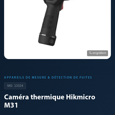
🔍 vergrößern
APPAREILS DE MESURE & DÉTECTION DE FUITES
SKU
13324
Caméra thermique Hikmicro
M31