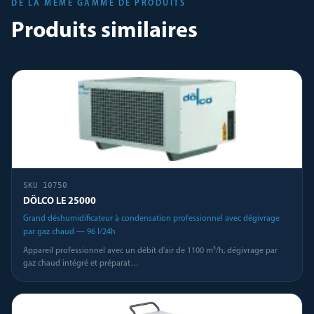
DE LA MÊME GAMME DE PRODUITS
Produits similaires
SKU
10750
DÖLCO LE 25000
Grand déshumidificateur à condensation professionnel avec dégivrage
par gaz chaud — 96 l/24h
Appareil professionnel avec un débit d'air de 1100 m³/h, dégivrage par
gaz chaud intégré et préparat
…