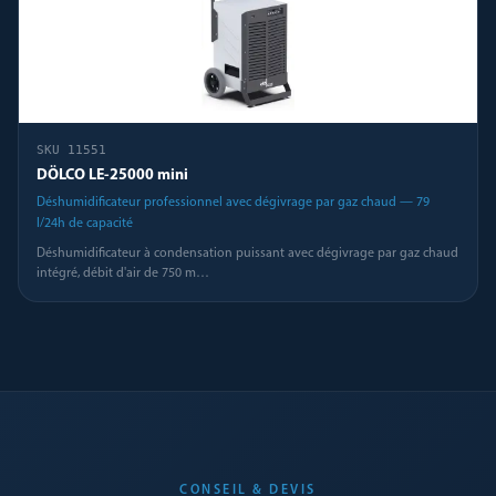
SKU
11551
DÖLCO LE-25000 mini
Déshumidificateur professionnel avec dégivrage par gaz chaud — 79
l/24h de capacité
Déshumidificateur à condensation puissant avec dégivrage par gaz chaud
intégré, débit d'air de 750 m
…
CONSEIL & DEVIS