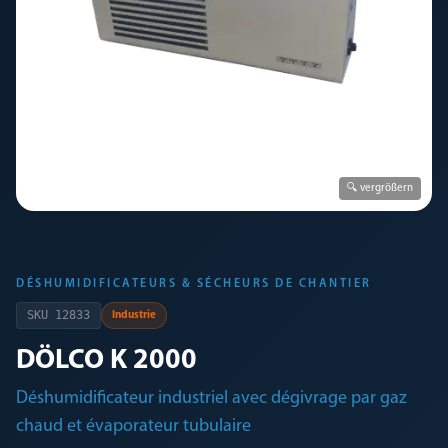
🔍 vergrößern
DÉSHUMIDIFICATEURS & SÉCHEURS DE CHANTIER
SKU
12833
Industrie
DÖLCO K 2000
Déshumidificateur industriel avec dégivrage par gaz
chaud et évaporateur tubulaire