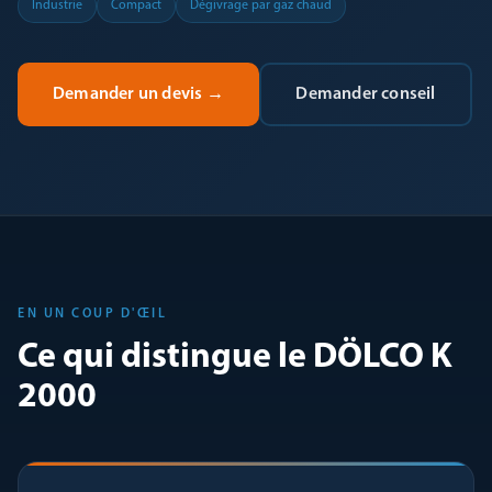
Industrie
Compact
Dégivrage par gaz chaud
Demander un devis
→
Demander conseil
EN UN COUP D'ŒIL
Ce qui distingue le DÖLCO K
2000