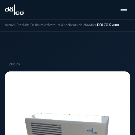
Accueil
›
Produits
›
Déshumidificateurs & sécheurs de chantier
›
DÖLCO K 2000
←
Zurück