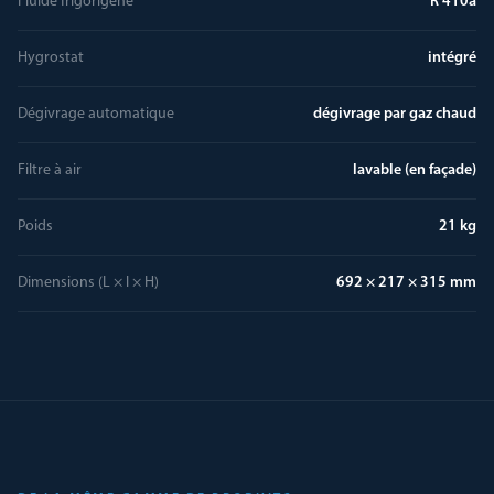
Fluide frigorigène
R 410a
Hygrostat
intégré
Dégivrage automatique
dégivrage par gaz chaud
Filtre à air
lavable (en façade)
Poids
21 kg
Dimensions (L × l × H)
692 × 217 × 315 mm