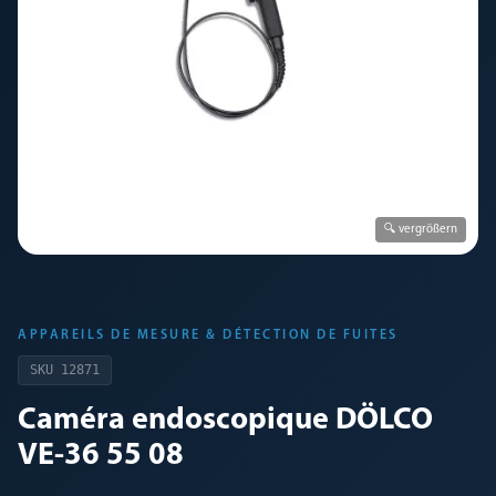
🔍 vergrößern
APPAREILS DE MESURE & DÉTECTION DE FUITES
SKU
12871
Caméra endoscopique DÖLCO
VE-36 55 08