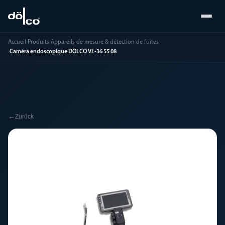
Accueil
›
Produits
›
Appareils de mesure & détection de fuites
›
Caméra endoscopique DÖLCO VE-36 55 08
←
Zurück