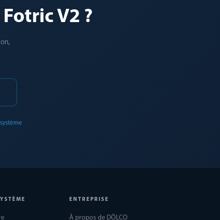
Fotric V2 ?
ion,
0
 système
SYSTÈME
ENTREPRISE
re
À propos de DÖLCO