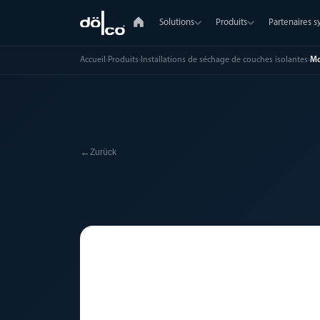
Solutions
Produits
Partenaires 
Accueil
›
Produits
›
Installations de séchage de couches isolantes
›
Mo
←
Zurück