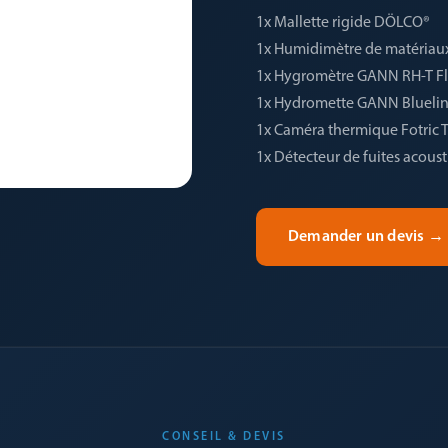
1x Mallette rigide DÖLCO®
1x Humidimètre de matériau
1x Hygromètre GANN RH-T Fl
1x Hydromette GANN Blueli
1x Caméra thermique Fotric 
1x Détecteur de fuites aco
Demander un devis
→
CONSEIL & DEVIS