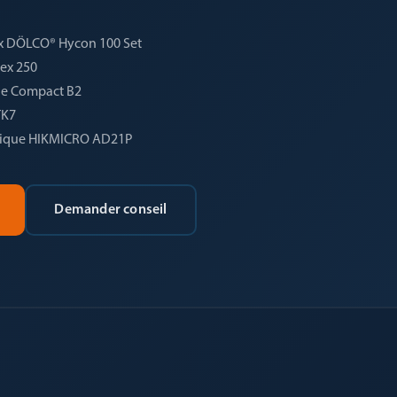
x DÖLCO® Hycon 100 Set
ex 250
ne Compact B2
TK7
ustique HIKMICRO AD21P
Demander conseil