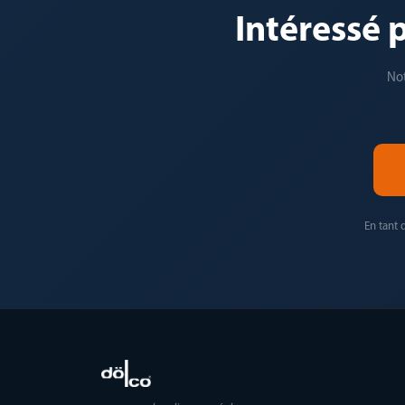
Intéressé 
Not
En tant 