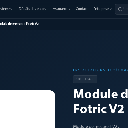
système
Dégâts des eaux
Assurances
Contact
Entreprise
dule de mesure 1 Fotric V2
INSTALLATIONS DE SÉCHA
SKU
13486
Module d
Fotric V2
Module de mesure 1 V2 :