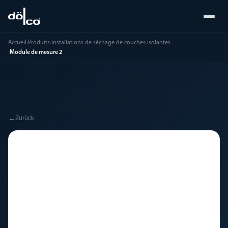
Accueil
›
Produits
›
Installations de séchage de couches isolantes
›
Module de mesure 2
←
Zurück
🔧