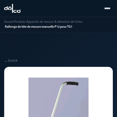
Accueil
›
Produits
›
Appareils de mesure & détection de fuites
›
Rallonge de tête de mesure manuelle P12 pour TG1
←
Zurück