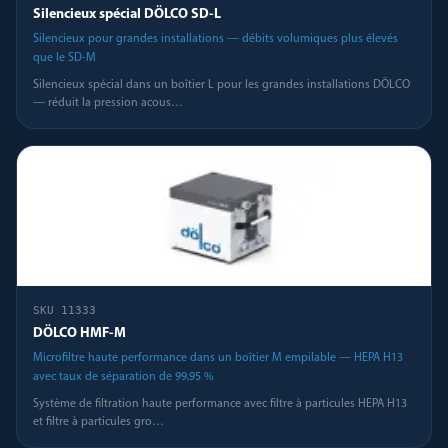
Silencieux spécial DÖLCO SD-L
Silencieux pour grandes installations — débits volumiques plus élevés
que le SD-M
Silencieux spécial dans un boîtier L pour les grandes installations DÖLCO
— réduit la pression acous
…
SKU
11333
DÖLCO HMF-M
Microfiltre haute performance dans un boîtier M empilable — HEPA H13
avec taux de séparation de 99,95 %
Système de filtration haute performance avec filtre à particules HEPA H13
et filtre à particules gro
…