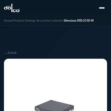
Accueil
›
Produits
›
Séchage de couches isolantes
›
Silencieux DÖLCO SD-M
←
Zurück