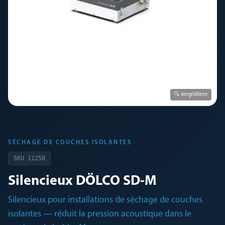
🔍 vergrößern
SÉCHAGE DE COUCHES ISOLANTES
SKU
11258
Silencieux DÖLCO SD-M
Silencieux pour installations de séchage de couches
isolantes — réduit la pression acoustique dans le