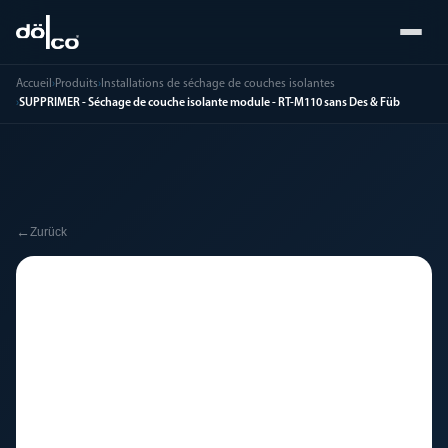
Accueil
›
Produits
›
Installations de séchage de couches isolantes
›
SUPPRIMER - Séchage de couche isolante module - RT-M110 sans Des & Füb
←
Zurück
🔧