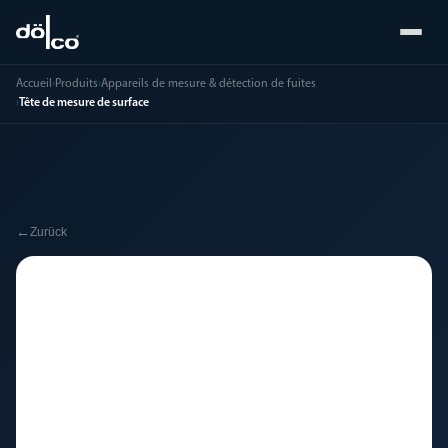
Accueil
›
Produits
›
Appareils de mesure & détection de fuites
›
Tête de mesure de surface
←
Zurück
🔧