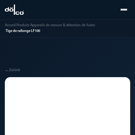
Accueil
›
Produits
›
Appareils de mesure & détection de fuites
›
Tige de rallonge LF100
←
Zurück