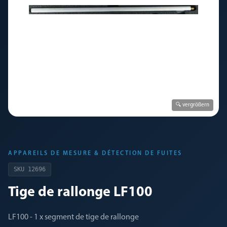
🔍 vergrößern
APPAREILS DE MESURE & DÉTECTION DE FUITES
SKU
12696
Tige de rallonge LF100
LF100 - 1 x segment de tige de rallonge