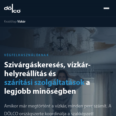
Kezdőlap
›
Vízkár
VÉGFELHASZNÁLÓKNAK
Szivárgáskeresés, vízkár-
helyreállítás és
szárítási szolgáltatások
a
legjobb minőségben
Amikor már megtörtént a vízkár, minden perc számít. A
DÖLCO országszerte koordinálja a szakképzett