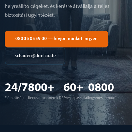
helyreállító cégeket, és kérésre átvállalja a teljes
biztosítási ügyintézést.
0800 50559 00 — hívjon minket ingyen
schaden@doelco.de
24/7
800+
60+
0800
Elérhetőség
Rendszerpartnerek DE
Éves tapasztalat
Ingyenes forródrót