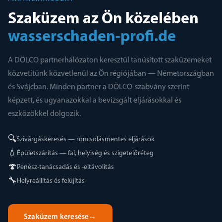
Szaküzem az Ön közelében
wasserschaden-profi.de
A DÖLCO partnerhálózaton keresztül tanúsított szaküzemeket
közvetítünk közvetlenül az Ön régiójában — Németországban
és Svájcban. Minden partner a DÖLCO-szabvány szerint
képzett, és ugyanazokkal a bevizsgált eljárásokkal és
eszközökkel dolgozik.
🔍
Szivárgáskeresés — roncsolásmentes eljárások
💧
Épületszárítás — fal, helyiség és szigetelőréteg
🍄
Penész-tanácsadás és -eltávolítás
🔧
Helyreállítás és felújítás
Szaküzem keresése
→