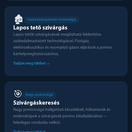
🏚️
Szabadalmaztatott technológia
Lapos tető szivárgás
Lapos tetők szivárgásának megbízható felderítése
szabadalmaztatott technológiával. Füstgáz,
elektroakusztikus és nyomjelző gázos eljárások a pontos
kárhelymeghatározáshoz.
→
Tudjon meg többet
🎯
Nagy pontosságú
Szivárgáskeresés
Nagy pontosságú hallgatózó készülékek, hőkamerák és
endoszkópok a szivárgások pontos lokalizálásához —
felesleges rombolás nélkül.