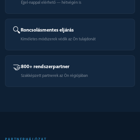
Éjjel-nappal elérhető — hétvégén is
🔍
Roncsolásmentes eljárás
Kíméletes módszerek védik az Ön tulajdonát
🤝
800+ rendszerpartner
Szakképzett partnerek az Ön régiójában
PARTNERHÁLÓZAT