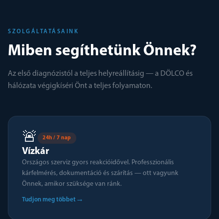
SZOLGÁLTATÁSAINK
Miben segíthetünk Önnek?
Az első diagnózistól a teljes helyreállításig — a DÖLCO és
hálózata végigkíséri Önt a teljes folyamaton.
🚨
24h / 7 nap
Vízkár
Országos szerviz gyors reakcióidővel. Professzionális
kárfelmérés, dokumentáció és szárítás — ott vagyunk
Önnek, amikor szüksége van ránk.
→
Tudjon meg többet