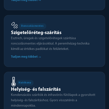
→
Tudjon meg többet
🔩
Roncsolásmentes
Szigetelőréteg-szárítás
Esztrich, üregek és szigetelőrétegek szárítása
roncsolásmentes eljárásokkal. A peremhézag-technika
kíméli az értékes padlókat és felületeket.
→
Tudjon meg többet
🌡️
Hatékony
Helyiség- és falszárítás
Kondenzációs szárítók és infravörös fűtőlapok a gyorsított
helyiség- és falszárításhoz. Gyors visszatérés a
mindennapokba.