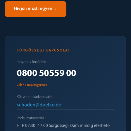
Hívjon most ingyen
→
SÜRGŐSSÉGI KAPCSOLAT
Ingyenes forródrót
0800 50559 00
24h / 7 nap ingyenes
Közvetlen kárkapcsolat
schaden@doelco.de
Irodai nyitvatartás
H–P 07:30–17:00 Sürgősségi szám mindig elérhető