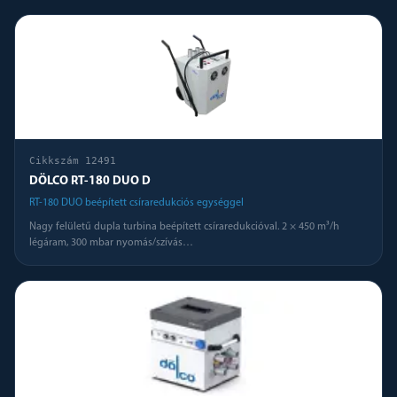
Cikkszám
12491
DÖLCO RT-180 DUO D
RT-180 DUO beépített csíraredukciós egységgel
Nagy felületű dupla turbina beépített csíraredukcióval. 2 × 450 m³/h
légáram, 300 mbar nyomás/szívás
…