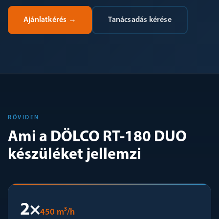
Ajánlatkérés
→
Tanácsadás kérése
RÖVIDEN
Ami a DÖLCO RT-180 DUO
készüléket jellemzi
2×
450 m³/h