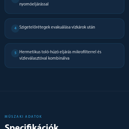
nyomóeljárással
Szigetelőrétegek evakuálása vízkárok után
4
Hermetikus toló-húzó eljárás mikrofilterrel és
5
vízleválasztóval kombinálva
MŰSZAKI ADATOK
Specifikációk