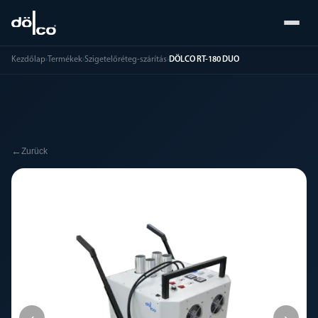
Kezdőlap
›
Termékek
›
Szigetelőréteg-szárítás
›
DÖLCO RT-180 DUO
←
Zurück
‹
›