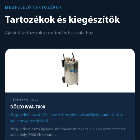
MEGFELELŐ TARTOZÉKOK
Tartozékok és kiegészítők
Ajánlott tartozékok az optimális használathoz.
Cikkszám
10771
DÖLCO WVA-7000
Nagy vízleválasztó 100 l-es rozsdamentes acéltartállyal és automatikus
kompresszorvezérléssel
Nagy vízleválasztó igényes szárítórendszerekhez. 100 l-es rozsdamentes
acéltartály, 7000 l/h szivatt
…