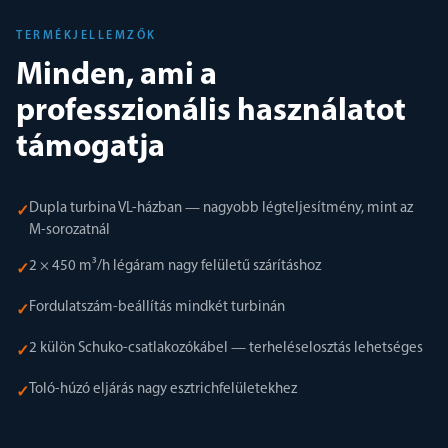
TERMÉKJELLEMZŐK
Minden, ami a
professzionális használatot
támogatja
Dupla turbina VL-házban — nagyobb légteljesítmény, mint az
✓
M-sorozatnál
2 × 450 m³/h légáram nagy felületű szárításhoz
✓
Fordulatszám-beállítás mindkét turbinán
✓
2 külön Schuko-csatlakozókábel — terheléselosztás lehetséges
✓
Toló-húzó eljárás nagy esztrichfelületekhez
✓