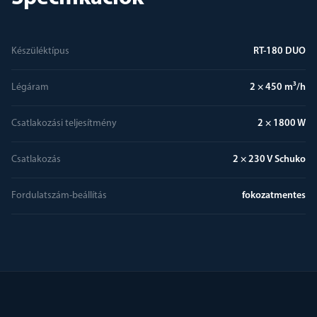
Készüléktípus
RT-180 DUO
Légáram
2 × 450 m³/h
Csatlakozási teljesítmény
2 × 1800 W
Csatlakozás
2 × 230 V Schuko
Fordulatszám-beállítás
fokozatmentes