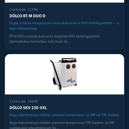
Cikkszám
11798
DÖLCO RT-M DUO D
Dupla turbinás kompresszor csíraredukcióval és KISS-távfelügyelettel — a
teljes felszereltség
RT-M DUO csíraredukcióval és beépített KISS-távfelügyelettel.
Optimalizálva hermetikus toló-húzó elj
…
Cikkszám
10208
DÖLCO SKV 230-VXL
Nagy teljesítményű oldalsó csatornás kompresszor 2,2 kW-tal, VXL-házban
Nagy teljesítményű oldalsó csatornás kompresszor VXL-házban, 2,2 kW
csatlakozási teljesítménnyel. Ny
…