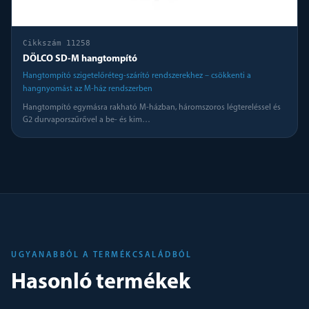
Cikkszám
11258
DÖLCO SD-M hangtompító
Hangtompító szigetelőréteg-szárító rendszerekhez – csökkenti a
hangnyomást az M-ház rendszerben
Hangtompító egymásra rakható M-házban, háromszoros légtereléssel és
G2 durvaporszűrővel a be- és kim
…
UGYANABBÓL A TERMÉKCSALÁDBÓL
Hasonló termékek