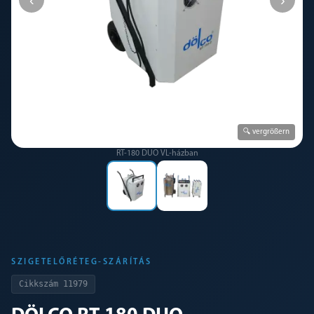
🔍 vergrößern
RT-180 DUO VL-házban
SZIGETELŐRÉTEG-SZÁRÍTÁS
Cikkszám
11979