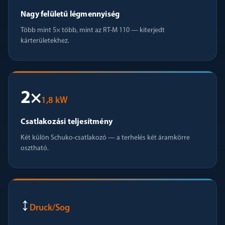
Nagy felületű légmennyiség
Több mint 5× több, mint az RT-M 110 — kiterjedt
kárterületekhez.
2×
1,8 kW
Csatlakozási teljesítmény
Két külön Schuko-csatlakozó — a terhelés két áramkörre
osztható.
↕
Druck/Sog