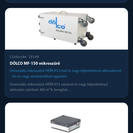
Cikkszám
10149
DÖLCO MF-150 mikroszűrő
Univerzális mikroszűrő HEPA H13-mal és nagy teljesítményű aktívszénnel
– kis és nagy rendszerekhez egyaránt
Univerzális mikroszűrő HEPA H13 szűrővel és nagy teljesítményű
aktívszén-szűrővel. 450 m³/h levegőát
…