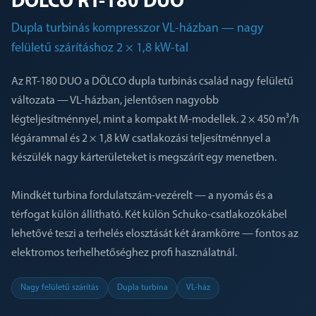
DÖLCO RT-180 DUO
Dupla turbinás kompresszor VL-házban — nagy
felületű szárításhoz 2 × 1,8 kW-tal
Az RT-180 DUO a DÖLCO dupla turbinás család nagy felületű
változata — VL-házban, jelentősen nagyobb
légteljesítménnyel, mint a kompakt M-modellek. 2 × 450 m³/h
légárammal és 2 × 1,8 kW csatlakozási teljesítménnyel a
készülék nagy kárterületeket is megszárít egy menetben.
Mindkét turbina fordulatszám-vezérelt — a nyomás és a
térfogat külön állítható. Két külön Schuko-csatlakozókábel
lehetővé teszi a terhelés elosztását két áramkörre — fontos az
elektromos terhelhetőséghez profi használatnál.
Nagy felületű szárítás
Dupla turbina
VL-ház