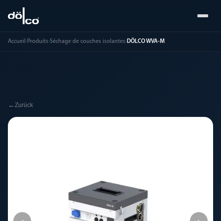
Accueil
›
Produits
›
Séchage de couches isolantes
›
DÖLCO WVA-M
←
Zurück
‹
›