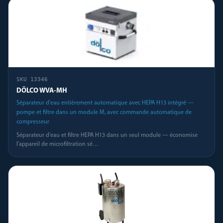
SKU
13346
DÖLCO WVA-MH
Séparateur d'eau entièrement automatique avec HEPA H13 intégré —
pompe et filtre dans un module M, avec commande automatique de
compresseur
Séparateur d'eau et filtre HEPA H13 dans un seul module — économise
l'appareil de microfiltration sé
…