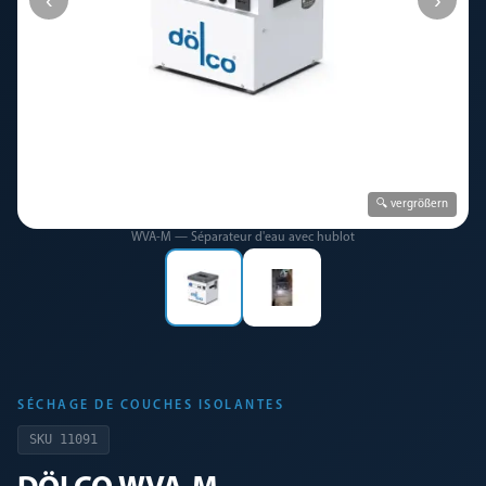
🔍 vergrößern
WVA-M — Séparateur d'eau avec hublot
SÉCHAGE DE COUCHES ISOLANTES
SKU
11091