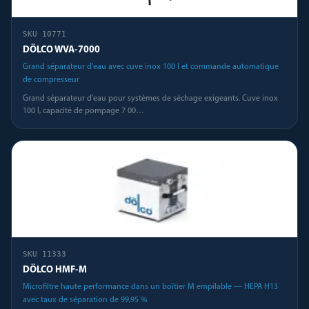
SKU
10771
DÖLCO WVA-7000
Grand séparateur d'eau avec cuve inox 100 l et commande automatique
de compresseur
Grand séparateur d'eau pour systèmes de séchage exigeants. Cuve inox
100 l, capacité de pompage 7 00
…
SKU
11333
DÖLCO HMF-M
Microfiltre haute performance dans un boîtier M empilable — HEPA H13
avec taux de séparation de 99,95 %