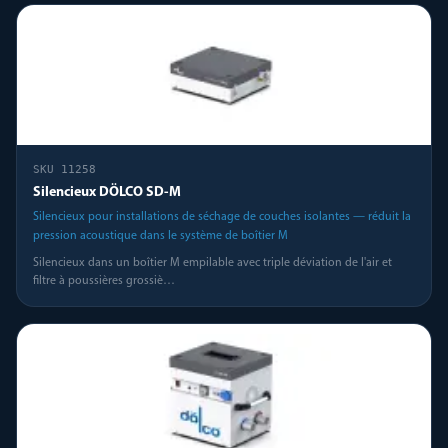
SKU
11258
Silencieux DÖLCO SD-M
Silencieux pour installations de séchage de couches isolantes — réduit la
pression acoustique dans le système de boîtier M
Silencieux dans un boîtier M empilable avec triple déviation de l'air et
filtre à poussières grossiè
…