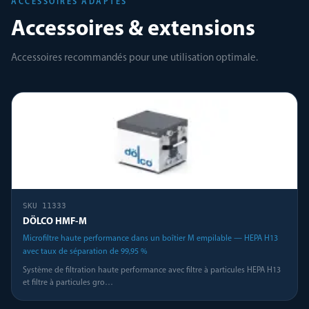
ACCESSOIRES ADAPTÉS
Accessoires & extensions
Accessoires recommandés pour une utilisation optimale.
SKU
11333
DÖLCO HMF-M
Microfiltre haute performance dans un boîtier M empilable — HEPA H13
avec taux de séparation de 99,95 %
Système de filtration haute performance avec filtre à particules HEPA H13
et filtre à particules gro
…